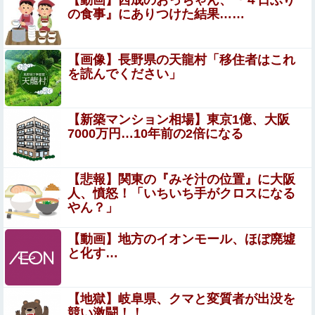
【動画】西成のおっちゃん、『４日ぶり
と時系列がおかしいな他
の食事』にありつけた結果……
【衝撃】ハンターハンター、とんでもねえ伏線が発掘され
る。クルタ族の虐殺犯人がツェリードニヒだった模様！
【画像】長野県の天龍村「移住者はこれ
暴力行為法違反の疑いで、毎日新聞記者を逮捕
を読んでください」
ケガが多かったプロ野球選手※多村仁志禁止他
【新築マンション相場】東京1億、大阪
7000万円…10年前の2倍になる
高市首相「日銀は国債を買い入れろ」←また円安が進行す
るやん
【悲報】関東の『みそ汁の位置』に大阪
人、憤怒！「いちいち手がクロスになる
【画像】アナウンサーさん(26)、地上波で自前のJKコスプ
やん？」
レを披露wwwwwww
【個人撮影】 初めて本物のチ●ポを見たボーイッシュ女子
【動画】地方のイオンモール、ほぼ廃墟
さん、興味が止まらないｗｗ
と化す…
【悲報】ディズニーのおいなり巻（600円）、卑
猥すぎて賛否両論wwwwwwwwwwww
【地獄】岐阜県、クマと変質者が出没を
競い激闘！！