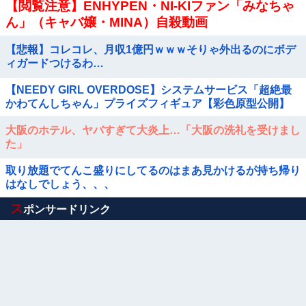
【閲覧注意】ENHYPEN・NI-KIファン「みなちゃ
ん」（キャバ嬢・MINA）自殺動画
【悲報】コレコレ、月収1億円ｗｗｗそりゃ外出るのにボデ
ィガードつけるわ…
【NEEDY GIRL OVERDOSE】システムサービス「超絶最
かわてんしちゃん」プライズフィギュア【彩色原型公開】
大阪のホテル、ヤバすぎて大炎上…「大阪の洗礼を受けまし
た」
取り放題でてんこ盛りにしてるのはまあ見かけるが持ち帰り
はなしでしょう、、、
Powered by livedoor 相互RSS
ス
ポンサードリンク