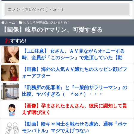
【画像】講談社さん、ミスマガジンで児童を性搾取してし
まうｗｗｗｗｗｗｗｗｗ
コメントおいてって(´・ω・`)
結婚相談所職員さん、子なし女にド正論を述べて
ホーム
おもしろ/VIP系2chスレまとめ
しまう…
【画像】岐阜のヤマリン、可愛すぎる
積水ハウス「地面師に55億円騙し取られた…」ワイ「はえ
お
すすめ!
ーかわいそう…会社滅茶苦茶やろなぁ」
【エ□注意】 女さん、ＡＶ見ながらオ○ニーする
【工ロ注意】 セッ〇スセミナーを開くこの人妻、工ッチす
時、全員が「このシーン」で絶頂していた【動
ぎだろｗｗｗｗｗｗｗ
画】
【画像】海外の人気ＡＶ嬢たちのスッピン顔ビフ
募金のピンハネ疑惑をかけられた某野党、「全額が被災地
ォーアフター
のために使用されます」と議員が反論するも……
『刑務所の犯罪者』と『一般的サラリーマン』の
【閲覧注意】お願いだからフェイクであってほしいこの女
比較、ヤバすぎる（ ＾ω＾）・・・
児の動画、本物だった…
【画像】孕まされたまんさん、彼氏に認知して貰
暴力行為法違反の疑いで、毎日新聞記者を逮捕
えず咽び泣く
【動画】陰キャ同士を戦わせる虐め、通称『ポケ
【閲覧注意】お願いだからフェイクであってほしいこの女
モンバトル』マジでえげつない
児の動画、本物だった…