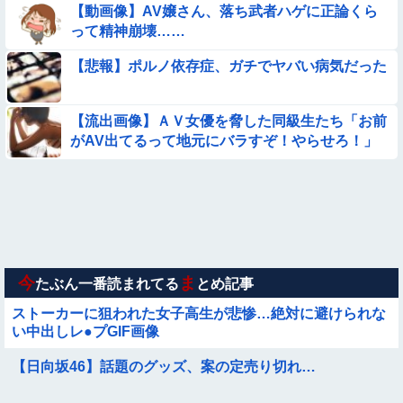
【動画像】AV嬢さん、落ち武者ハゲに正論くら
【ロマン】世界を動かした暗号ランキング
って精神崩壊……
【悲報】ポルノ依存症、ガチでヤバい病気だった
【画像】プールに来てた水着JCたち どの娘を選ぶの？
【動画】女子中学生の『チン媚びダンス』が気持ち悪い🤮
【流出画像】ＡＶ女優を脅した同級生たち「お前
がAV出てるって地元にバラすぞ！やらせろ！」
【動画】中国の『上級の暮らし』がコレらしい
【画像】この美人ママ、脱いだら凄い・・・
【画像】日本のえちえち女性犯罪者ｗｗｗｗｗｗｗ
今
ま
たぶん一番読まれてる
とめ記事
ストーカーに狙われた女子高生が悲惨…絶対に避けられな
い中出しレ●プGIF画像
【日向坂46】話題のグッズ、案の定売り切れ…