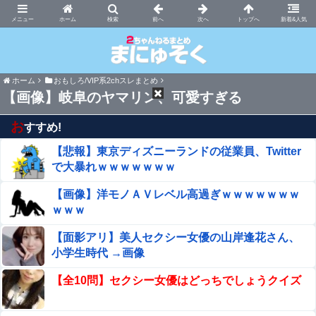
まにゅそく 2chまとめニュース速報VIP
ホーム
新着&人気
ホーム
おもしろ/VIP系2chスレまとめ
【画像】岐阜のヤマリン、可愛すぎる
お
すすめ!
【悲報】東京ディズニーランドの従業員、Twitter
で大暴れｗｗｗｗｗｗｗ
【画像】洋モノＡＶレベル高過ぎｗｗｗｗｗｗｗ
ｗｗｗ
【面影アリ】美人セクシー女優の山岸逢花さん、
小学生時代 →画像
【全10問】セクシー女優はどっちでしょうクイズ