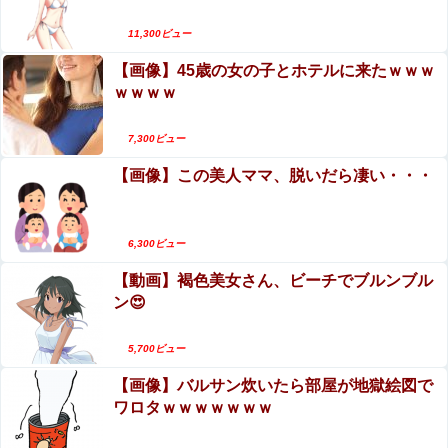
に
エロ漫画『怪物の寵愛』をrawやhitomiを使わずに
11,300ビュー
無料で読む方法│揚げ三昧
【画像】エチビデ女優さん、番組の企画でハッスルしすぎ
【画像】45歳の女の子とホテルに来たｗｗｗ
てしまうｗｗｗｗｗｗ他
ｗｗｗｗ
【悲報】風俗嬢やってる女の末路ｗｗｗｗｗｗｗｗｗ
ｗｗ
7,300ビュー
【画像】突然脱ぎだすゲーム配信者の美少女がエ●すぎる
【画像】この美人ママ、脱いだら凄い・・・
ｗｗｗ
6,300ビュー
【動画】褐色美女さん、ビーチでブルンブル
ン😍
Powered by livedoor 相互RSS
5,700ビュー
【画像】バルサン炊いたら部屋が地獄絵図で
ワロタｗｗｗｗｗｗｗ