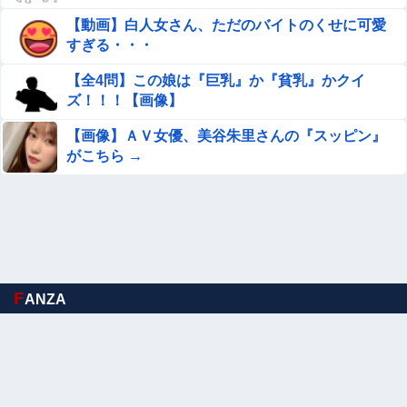
【動画】白人女さん、ただのバイトのくせに可愛
【速報】熊本イオンモール、爆発の原因は『これ』の可能
すぎる・・・
性
【全4問】この娘は『巨乳』か『貧乳』かクイ
【画像】ワンピースおだっち、ちいかわに敗北宣言「何が
ズ！！！【画像】
ちいかわだと思っていた」
【画像】ＡＶ女優、美谷朱里さんの『スッピン』
【衝撃】30年続いたモスクの祭りに『異変』が起こ
がこちら →
る・・・・・
【悲報】ワイのせいで会社を辞めた新人が「3人」もいた
ことが発覚ｗｗｗｗｗ
『I"s〈アイズ〉』の桂正和さん、とんでもなくエ●チなパ
ンツを描く。これもう芸術だろ
F
【ドラマ】中学聖日記を語ろう！
ANZA
【動画】 じゅぼぼぼ！え！これが芸能人のフｏラだ、綺麗
な顔とお口でこんなことしているだ 笑
【アイマス】もっとアイマスとホビー漫画やアニメとコラ