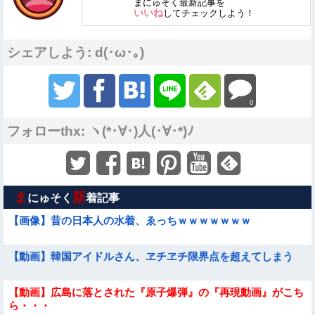
まにゅそく最新記事を
いいね
してチェックしよう！
シェアしよう: d(･ω･｡)
0
フォローthx: ヽ(*･∀･)人(･∀･*)ﾉ
ま
新
にゅそく
着記事
【画像】昔の日本人の水着、ゑっちｗｗｗｗｗｗｗ
【動画】韓国アイドルさん、ヱチヱチ限界点を超えてしまう
【動画】広島に落とされた『原子爆弾』の『再現動画』がこち
ら・・・