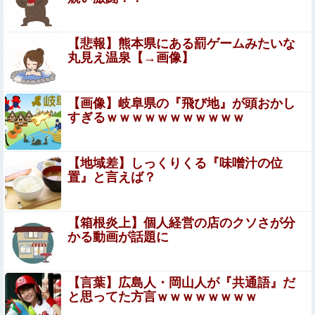
【画像】宇垣美里「学生時代は全然モテなかったです」←
これほんまかぁ？w w w w w w w w
【悲報】熊本県にある罰ゲームみたいな
【悲報】高市政権「永住許可厳格化するわ」外国人さん
丸見え温泉【→画像】
「もう日本ええわ…」
連れて行かれた
【画像】岐阜県の『飛び地』が頭おかし
すぎるｗｗｗｗｗｗｗｗｗｗｗ
オコエ瑠偉、メキシコに渡って2球団を即クビ→SNS更新
が3ヶ月間止まって消息不明に
【地域差】しっくりくる『味噌汁の位
【閲覧注意】ENHYPEN・NI-KIファン「みなちゃん」
置』と言えば？
（キャバ嬢・MINA）自殺動画
大阪のホテル、ヤバすぎて大炎上…「大阪の洗礼を受けま
【箱根炎上】個人経営の店のクソさが分
した」
かる動画が話題に
特定外来カミキリムシに1匹300円の賞金をかけた高崎市、
初日に1170匹持ち込まれる
【言葉】広島人・岡山人が『共通語』だ
と思ってた方言ｗｗｗｗｗｗｗｗ
【ウマ娘】セイちゃんの攻撃力を見よ！！！