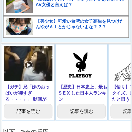
AV女優と言えば？
【美少女】可愛い台湾の女子高生を見つけた
んやがＡＩとかじゃないよな？？？
【ガチ】兄「妹のおっ
【歴史】日本史上、最も
【悟り】
ぱいが凄すぎ
S E X した日本人ランキ
クイズ、
る・・・」← 動画が
ン
だと思う
1000万回再生される
グ！！！！！！！！！！
記事を読む
記事を読む
記