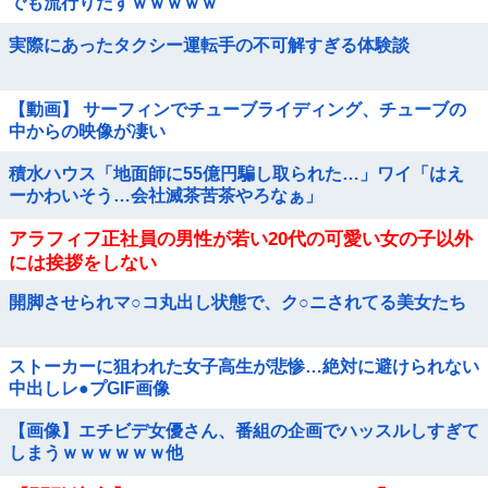
でも流行りだすｗｗｗｗｗ
実際にあったタクシー運転手の不可解すぎる体験談
【動画】 サーフィンでチューブライディング、チューブの
中からの映像が凄い
積水ハウス「地面師に55億円騙し取られた…」ワイ「はえ
ーかわいそう…会社滅茶苦茶やろなぁ」
アラフィフ正社員の男性が若い20代の可愛い女の子以外
には挨拶をしない
開脚させられマ○コ丸出し状態で、ク○ニされてる美女たち
ストーカーに狙われた女子高生が悲惨…絶対に避けられない
中出しレ●プGIF画像
【画像】エチビデ女優さん、番組の企画でハッスルしすぎて
しまうｗｗｗｗｗｗ他