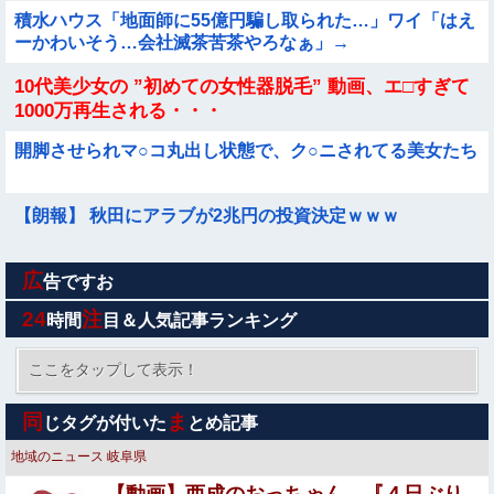
積水ハウス「地面師に55億円騙し取られた…」ワイ「はえ
ーかわいそう…会社滅茶苦茶やろなぁ」→
10代美少女の ”初めての女性器脱毛” 動画、エ□すぎて
1000万再生される・・・
開脚させられマ○コ丸出し状態で、ク○ニされてる美女たち
【朗報】 秋田にアラブが2兆円の投資決定ｗｗｗ
広
【閲覧注意】ENHYPEN・NI-KIファン「みなちゃん」
告ですお
（キャバ嬢・MINA）自殺動画
24
注
時間
目＆人気記事ランキング
【動画】両方馬鹿（笑）ミニストップでトラックと衝突し
たドラレコが（ノ∇`）
ここをタップして表示！
エロ漫画『TSしてパパのえっちな娘になるバイト そして
同
ま
じタグが付いた
とめ記事
娘堕ちするまでがセット』をrawやhitomiを使わずに無料
で読む方法│あむぁいおかし製作所
地域のニュース
岐阜県
アイナが乗っていた「高機動試作型ザク」ってよく考える