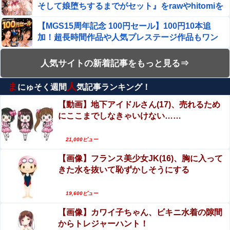
そして娘堕ちするまでがセット』をrawやhitomiを
嫁の銀行口座が突如凍結されて三菱UFJ銀行に問い合わ
使わずに無料で読む方法│あむぁいおかし製作所
せ、「説明できない」と言われて警察に相談しにいく
【MGS15周年記念 100円セール】100円10本追
と……
加！超長時間作品や人気プレステージ作品もワン
取り放題でてんこ盛りにしてるのはまあ見かけるが持ち帰
コイン継続中！
りはなしでしょう、、、
【動画】メンズエステ嬢さん、大サービスで本番
人気サイトの新着記事をもっと見る⇒
セックスまでしてしまう・・・
【動画】仙台育英の野球部女子マネ、あざといウィンクで
ま
人
お前らの心を鷲掴みｗｗｗｗｗ
にゅそく週間
気記事ランキング！
【動画】両方馬鹿（笑）ミニストップでトラック
と衝突したドラレコが（ノ∇`）
【動画】地下アイドルさん(17)、売れるため
ワイ「米津玄師ってソロじゃなくてバンドのボーカルなら
にここまでしなきゃいけない……
よかったよね」
【動画】地震発生時の熊本総合病院の手術室の様
子が(((ﾟДﾟ)))
残業でクタクタになって帰宅し、気晴らしにゲームやスマ
21,000ビュー
ホをちょっとしてるだけなのに妊娠中の妻がため息をつき
【動画】野菜売りのおじさんにドローンを特攻さ
ながら家事をする
【画像】フランス美少女JK(16)、胸に入って
せるおそロシア。
【朗報】ワンピースより面白い漫画、ガチでこの世に存在
きた水を抜いて恥ずかしそうにする
しないかもしれないｗｗｗ
【閲覧注意】ENHYPEN・NI-KIファン「みなちゃ
ん」（キャバ嬢・MINA）自殺動画
19,600ビュー
【動画】 地下アイドルさん、売れるためにここまでしなき
ゃいけないと判明…………………
【画像】カワイ子ちゃん、ビキニ水着の隙間
エロ漫画『陸上部VS百合セックス部』をrawや
からトレジャーハント！
hitomiを使わずに無料で読む方法│アウェイ田
【コンゴ】 エボラ出血熱、感染3600人…過去最大の流行