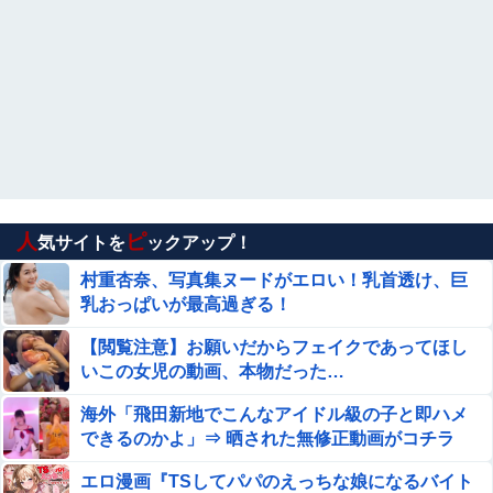
ボしてほしい
【画像】坂道女子のバスト一覧ｗｗｗｗｗｗｗｗｗｗｗｗ
wｗｗｗｗ
【画像】避難飯、レベチｗｗｗｗｗｗｗｗｗｗｗｗｗｗｗ
【FANZA】 2026年8月7日(金)配信開始作品
人
ピ
気サイトを
ックアップ！
【閲覧注意・動画】大阪で警察に射殺された男の動
村重杏奈、写真集ヌードがエロい！乳首透け、巨
画、エグい 撃たれてから叫びながら苦しみもがいて
乳おっぱいが最高過ぎる！
死ぬ
【速報】れいわ新選組さん「いのちの党」に改名ｗｗｗｗ
【閲覧注意】お願いだからフェイクであってほし
ｗｗｗｗ
いこの女児の動画、本物だった…
【画像】 どえらい乳のJSが発見される
海外「飛田新地でこんなアイドル級の子と即ハメ
できるのかよ」⇒ 晒された無修正動画がコチラ
まじのガチのネタ抜きで超能力一個貰えるならテレポーテ
エロ漫画『TSしてパパのえっちな娘になるバイト
ーション一択だよな他