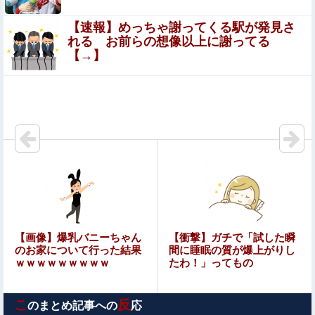
【速報】めっちゃ謝ってくる駅が発見さ
【画像】「マスク美人さん、また我々を欺く」
れる お前らの想像以上に謝ってる
←←←←海外でも流行りだすｗｗｗｗｗ
【→】
村重杏奈、写真集ヌードがエロい！乳首透け、巨乳おっぱ
いが最高過ぎる！
【悲痛】体デカいのに全然動かない嫁…おれの我慢が限界
に達した理由ｗｗｗｗ
【バンダイ】 「食玩」「プライズ」「ガシャポン」2026
年8月発売商品【発売スケジュール】
海外「飛田新地でこんなアイドル級の子と即ハメできるの
かよ」⇒ 晒された無修正動画がコチラ
福戸あやアナ 脇チラ見え！！
【画像】爆乳バニーちゃん
【衝撃】ガチで「試した瞬
のお家について行った結果
間に睡眠の質が爆上がりし
ｗｗｗｗｗｗｗｗｗ
たわ！」ってもの
【艦これ】ジャージ鹿島 他
こ
反
のまとめ記事への
応