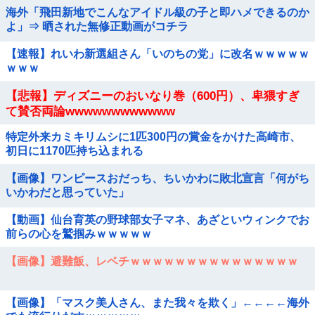
海外「飛田新地でこんなアイドル級の子と即ハメできるのか
よ」⇒ 晒された無修正動画がコチラ
【速報】れいわ新選組さん「いのちの党」に改名ｗｗｗｗｗ
ｗｗｗ
【悲報】ディズニーのおいなり巻（600円）、卑猥すぎ
て賛否両論wwwwwwwwwwww
特定外来カミキリムシに1匹300円の賞金をかけた高崎市、
初日に1170匹持ち込まれる
【画像】ワンピースおだっち、ちいかわに敗北宣言「何がち
いかわだと思っていた」
【動画】仙台育英の野球部女子マネ、あざといウィンクでお
前らの心を鷲掴みｗｗｗｗｗ
【画像】避難飯、レベチｗｗｗｗｗｗｗｗｗｗｗｗｗｗｗ
【画像】「マスク美人さん、また我々を欺く」←←←←海外