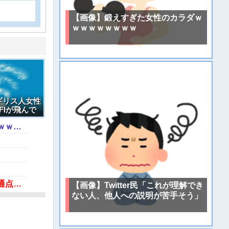
【画像】鍛えすぎた女性のカラダｗ
ｗｗｗｗｗｗｗｗ
ギリス人女性
FIが飛んで
【動画】あのちゃん、また我々をシコらすｗｗｗｗｗｗｗｗｗｗｗｗｗｗｗｗｗｗｗｗｗｗｗｗ
「ジャニーさんとつかこうへい氏は同じ」少年隊・錦織一清が明かすレジェンドの共通点と我流の演出論
【画像】Twitter民「これが理解でき
ない人、他人への説明が苦手そう」