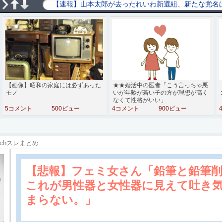
【画像】昭和の家庭には必ずあった
★★婚活中の医者「こう言っちゃ悪
モノ
いが年齢が若い子の方が理想が高く
なくて性格がいい」
5コメント
500ビュー
4コメント
900ビュー
2chスレまとめ
【悲報】フェミ女さん「鉛筆と鉛筆
これが男性器と女性器に見えて吐き
まらない。」