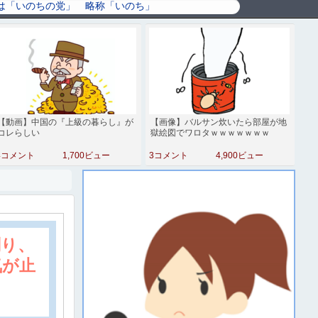
【動画】中国の『上級の暮らし』が
【画像】バルサン炊いたら部屋が地
コレらしい
獄絵図でワロタｗｗｗｗｗｗｗ
4コメント
1,700ビュー
3コメント
4,900ビュー
削り、
気が止