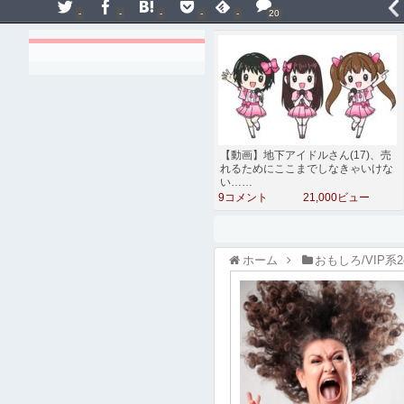
-
-
-
-
-
20
【動画】地下アイドルさん(17)、売
れるためにここまでしなきゃいけな
い……
9コメント
21,000ビュー
ホーム
おもしろ/VIP系