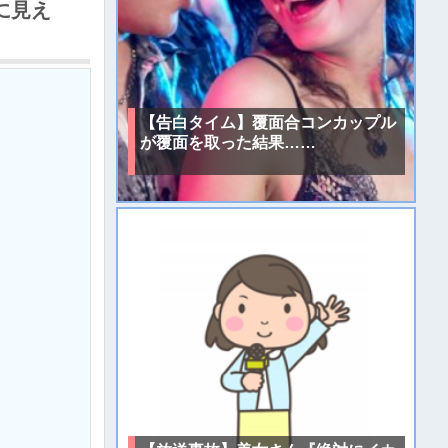
に見え
【告白タイム】覆面合コンカップル
が覆面を取った結果……