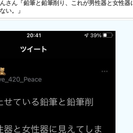
んさん「鉛筆と鉛筆削り、これが男性器と女性器
ない。」