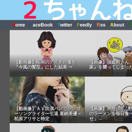
H
ome
F
aceBook
T
witter
F
eedly
R
ss
A
bout
F
【動画像】昭和のアイドル達を
【画像】強盗男さん
『今風の髪型』にした結果 ⇒
家』を襲ってしまった
【動画像】ＡＶ出演バレでシンガ
【画像】男性(33)「
ーソングライター引退 喜納美優 =
のラーメンを毎日食
柏原アリサと特定
せ」→