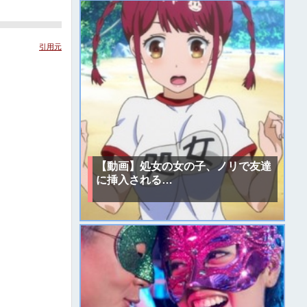
引用元
【動画】処女の女の子、ノリで友達
に挿入される…