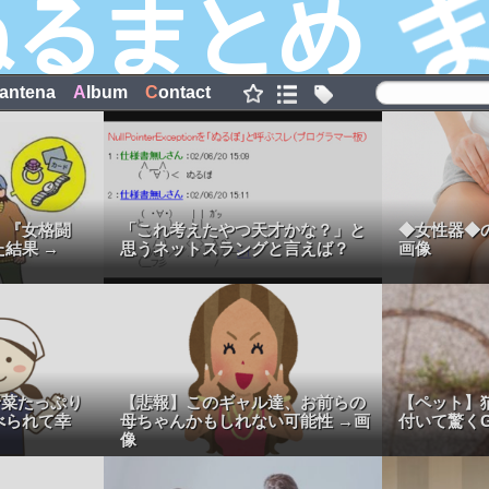
antena
A
lbum
C
ontact
、『女格闘
「これ考えたやつ天才かな？」と
◆女性器◆
結果 →
思うネットスラングと言えば？
画像
野菜たっぷり
【悲報】このギャル達、お前らの
【ペット】
べられて幸
母ちゃんかもしれない可能性 →画
付いて驚くG
像