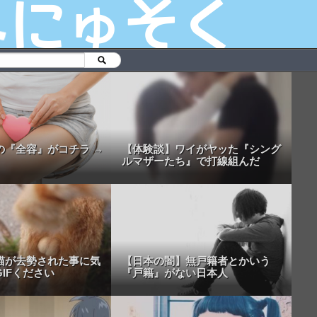
の『全容』がコチラ →
【体験談】ワイがヤッた『シング
ルマザーたち』で打線組んだ
猫が去勢された事に気
【日本の闇】無戸籍者とかいう
IFください
『戸籍』がない日本人