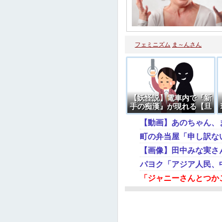
フェミニズム
ま～んさん
【妖怪説】電車内で『新
手の痴漢』が現れる【旦
那説】
町の弁当屋「申し訳な
【画像】田中みな実さ
パヨク「アジア人民、