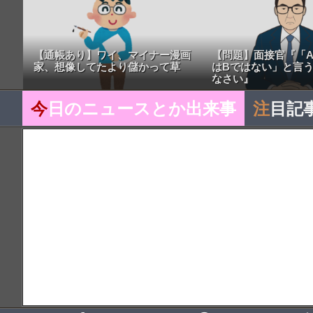
【通帳あり】ワイ、マイナー漫画
【問題】面接官『「A
家、想像してたより儲かって草
はBではない」と言
なさい』
今
日のニュースとか出来事
注
目記