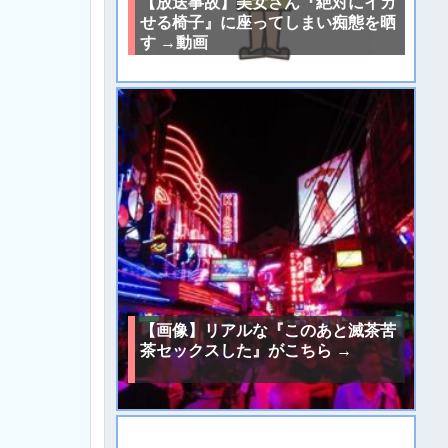
【放送事故】美女さん『絶対にイカ
せる椅子』に座ってしまい痴態を晒
す →動画
【画像】リアルな『このあと滅茶苦
茶セックスした』がこちら →