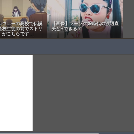
ルウェーの高校で伝説
【画像】フーゾク嬢時代の渡辺直
全校生徒の前でストリ
美とHできる？
」がこちらです…