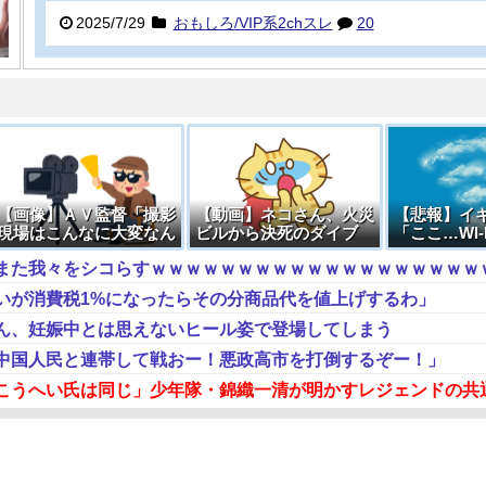
2025/7/29
おもしろ/VIP系2chスレ
20
【画像】ＡＶ監督「撮影
【動画】ネコさん、火災
【悲報】イ
現場はこんなに大変なん
ビルから決死のダイブ
「ここ…WI-
です。それでも無料で見
る……」 →
ますか？」
いが消費税1%になったらその分商品代を値上げするわ」
ん、妊娠中とは思えないヒール姿で登場してしまう
中国人民と連帯して戦おー！悪政高市を打倒するぞー！」