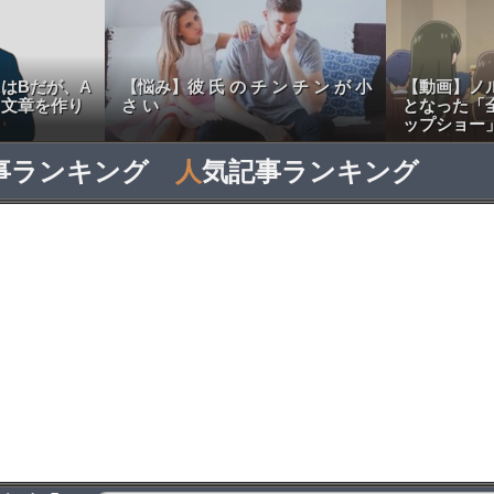
はBだが、A
【悩み】彼 氏 の チ ン チ ン が 小
【動画】ノ
う文章を作り
さ い
となった「
ップショー
事ランキング
人
気記事ランキング