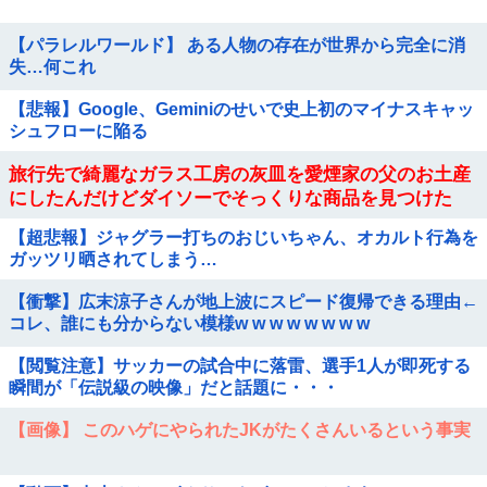
【パラレルワールド】 ある人物の存在が世界から完全に消
失…何これ
【悲報】Google、Geminiのせいで史上初のマイナスキャッ
シュフローに陥る
旅行先で綺麗なガラス工房の灰皿を愛煙家の父のお土産
にしたんだけどダイソーでそっくりな商品を見つけた
【超悲報】ジャグラー打ちのおじいちゃん、オカルト行為を
ガッツリ晒されてしまう…
【衝撃】広末涼子さんが地上波にスピード復帰できる理由←
コレ、誰にも分からない模様w w w w w w w w
【閲覧注意】サッカーの試合中に落雷、選手1人が即死する
瞬間が「伝説級の映像」だと話題に・・・
【画像】 このハゲにやられたJKがたくさんいるという事実