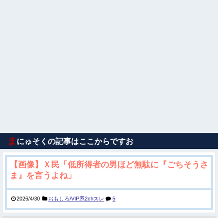
ま
にゅそくの記事はここからですお
【画像】Ｘ民「低所得者の男ほど無駄に『ごちそうさ
ま』を言うよね」
2026/4/30
おもしろ/VIP系2chスレ
5