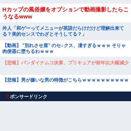
Hカップの風俗嬢をオプションで動画撮影したらこ
うなるwww
外人「和ゲーってメニューが英語だらけだけど理解出来て
る？美的センスでわざとそうしてる？」
【動画】 ”別れさせ屋” のセ○クス、凄すぎるｗｗｗ そりゃ
肉便器に堕ちるわｗｗｗ
【悲報】バンダイナムコ決算、プリキュアが前年比大幅減少
【悲報】男が嫌いな男の特徴がこちらｗｗｗｗｗｗｗｗｗｗ
Powered by livedoor 相互RSS
ス
ポンサードリンク