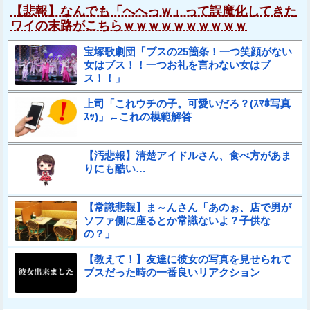
【悲報】なんでも「へへっｗ」って誤魔化してきた
ワイの末路がこちらｗｗｗｗｗｗｗｗｗｗ
宝塚歌劇団「ブスの25箇条！一つ笑顔がない
女はブス！！一つお礼を言わない女はブ
ス！！」
上司「これウチの子。可愛いだろ？(ｽﾏﾎ写真
ｽｯ)」←これの模範解答
【汚悲報】清楚アイドルさん、食べ方があま
りにも酷い…
【常識悲報】ま～んさん「あのぉ、店で男が
ソファ側に座るとか常識ないよ？子供な
の？」
【教えて！】友達に彼女の写真を見せられて
ブスだった時の一番良いリアクション