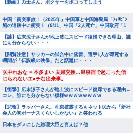
【動画】力士さん、ボクサーをボコってしまう
中国「衝突事故！（2025年」中国軍と中国海警局「ﾌｨﾘﾋﾟﾝ
船の追跡中に衝突！（8/11」中国「2人死亡」中国政府「1
年間隠蔽」日本「隠蔽され...
【謎】広末涼子さんが地上波にスピード復帰できる理由、誰
にも分からない・・・
【閲覧注意】サッカーの試合中に落雷、選手1人が即死する
瞬間が「伝説級の映像」だと話題に・・・
弘中れおな × 本多まい 夫婦交換…温泉宿で起こった信
じられないエ●チな出来事。
【衝撃】広末涼子さんが地上波にスピード復帰できる理由←
コレ、誰にも分からない模様w w w w w w w w
【悲報】ラッパーさん、札束披露するもネット民から「新社
会人の初ボーナスくらいしかない」と笑われる
日本をダメにした総理大臣と言えば？他