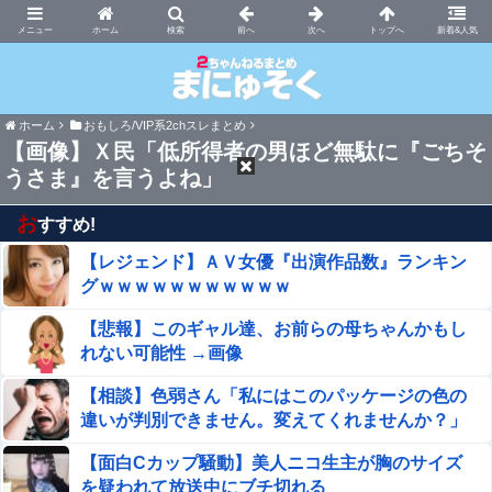
まにゅそく 2chまとめニュース速報VIP
ホーム
新着&人気
ホーム
おもしろ/VIP系2chスレまとめ
【画像】Ｘ民「低所得者の男ほど無駄に『ごちそ
うさま』を言うよね」
お
すすめ!
【レジェンド】ＡＶ女優『出演作品数』ランキン
グｗｗｗｗｗｗｗｗｗｗｗ
【悲報】このギャル達、お前らの母ちゃんかもし
れない可能性 →画像
【相談】色弱さん「私にはこのパッケージの色の
違いが判別できません。変えてくれませんか？」
【面白Cカップ騒動】美人ニコ生主が胸のサイズ
を疑われて放送中にブチ切れる