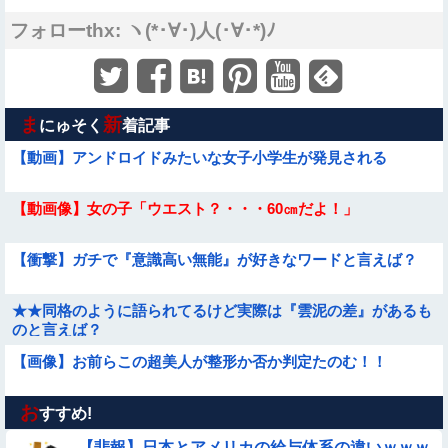
フォローthx: ヽ(*･∀･)人(･∀･*)ﾉ
ま
新
にゅそく
着記事
【動画】アンドロイドみたいな女子小学生が発見される
【動画像】女の子「ウエスト？・・・60㎝だよ！」
【衝撃】ガチで『意識高い無能』が好きなワードと言えば？
★★同格のように語られてるけど実際は『雲泥の差』があるも
のと言えば？
【画像】お前らこの超美人が整形か否か判定たのむ！！
お
【動画】ピザ屋のバイト女、クッソせこい『ツマミ食い』をし
すすめ!
て炎上
Sponsored Link
【悲報】日本とアメリカの給与体系の違いｗｗｗ