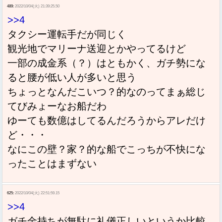
489:
2022/10/04(火) 21:39:25.50
>>4
タクシー運転手だが同じく
観光地でマリーナ送迎とかやってるけど
一部の成金系（？）はともかく、ガチ勢にな
ると腰が低い人が多いと思う
ちょっとなんだこいつ？的なのってまぁ総じ
てびみょーなお船だわ
ゆーても数億はしてるんだろうからアレだけ
ど・・・
なにこの壁？家？的な船でこっちが不快にな
ったことはまずない
625:
2022/10/04(火) 22:51:59.15
>>4
ガチ金持ちが無駄に礼儀正しいというか比較