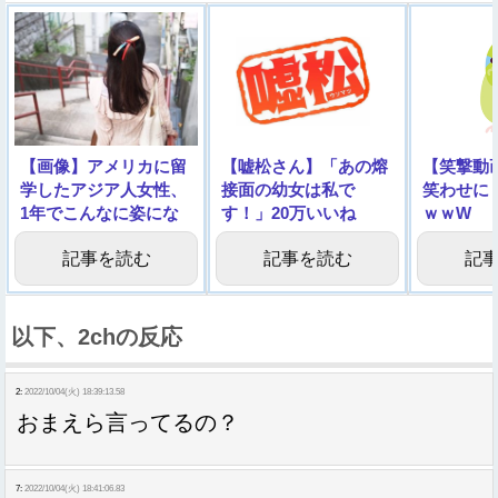
【画像】アメリカに留
【嘘松さん】「あの熔
【笑撃動
学したアジア人女性、
接面の幼女は私で
笑わせに
1年でこんなに姿にな
す！」20万いいね
ｗｗW
ってしまう…
→「やっぱり私じゃあ
記事を読む
記事を読む
記
りませんでした！」
以下、2chの反応
2:
2022/10/04(火) 18:39:13.58
おまえら言ってるの？
7:
2022/10/04(火) 18:41:06.83