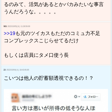
るのみて、活気があるとかバカみたいな事言
うんだろうな。。。。。
983:
2022/10/05(水) 11:28:59.69
>>19
も元のツイカスもただのコミュ力不足
コンプレックスこじらせてるだけ
もしくは店員にタメ口使う長
22:
2022/10/04(火) 18:43:06.85
こいつは他人の貯蓄額透視できるの！？