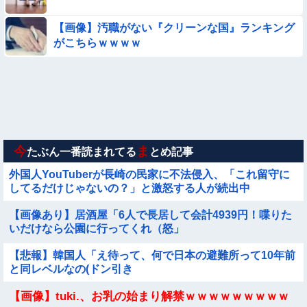
む？❤」
【参考画像】脱がしたら『残念オッパイ』を褒める時の模範解
【画像】汚職がない『クリーンな国』ランキング
答
がこちらｗｗｗｗ
【動画】町の中華料理屋さん、娘の採用で人気店になってしま
う
【悩み相談】昭和の高1女子さん、夏の体験談ｗｗｗｗｗｗｗ
ｗ
★★昨晩、久しぶりに嫁とセックスしたんだが・・・
今
ま
たぶん一番読まれてる
とめ記事
外国人YouTuberが長崎の民家に不法侵入、「これ留守に
してるだけじゃないの？」と激怒する人が続出中
【画像あり】居酒屋「6人で長居して会計4939円！喋りた
いだけなら公園に行ってくれ（怒」
【悲報】韓国人「え待って、何で日本の避難所って10年前
と同レベルなの(ドン引き
【画像】tuki.、お乳の始まり解禁ｗｗｗｗｗｗｗｗｗ