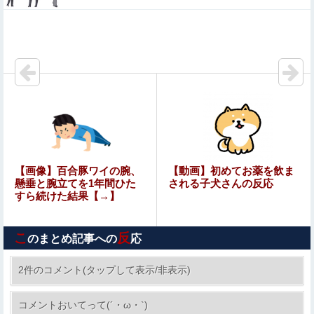
【ミリマス】ついに美咲ちゃんが大人の色気を出し始め
た…！
日本人ってなんで時代劇を見なくなったんだ？
【動画】 ノーパン女さん、激写されてしまうｗｗｗwｗｗ
ｗｗｗｗｗｗ❤
17歳の女です。自分があまりにも性格がねじ曲がっていて
どう矯正したらいいのか分かりません
【転売対策】『ポケモンカード』バンダイのカードゲーム
【画像】百合豚ワイの腕、
【動画】初めてお薬を飲ま
も転売対策にマイナンバー導入開始、今月から抽選販売に
懸垂と腕立てを1年間ひた
される子犬さんの反応
本人認証、公式大会にも「効果バツグン」
すら続けた結果【→】
【艦これ】今回アトランタ使った？
こ
反
のまとめ記事への
応
【動画】バイクの少年を無理やり止めるパトカーが怖いｗ
ｗｗｗ
2件のコメント(タップして表示/非表示)
F1のスプリントは何か変えないと面白くないよ
Sponsored Link
コメントおいてって(´・ω・`)
な他