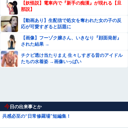
【妖怪説】電車内で『新手の痴漢』が現れる【旦
那説】
【動画あり】生配信で処女を奪われた女の子の反
応が可愛すぎると話題に
【画像】フーゾク嬢さん、いきなり『顔面発射』
された結果 →
チクビ透け当たりまえ 生々しすぎる昔のアイドル
たちの水着姿 →画像いっぱい
今
日の出来事とか
共感必至の“日常修羅場”短編集！