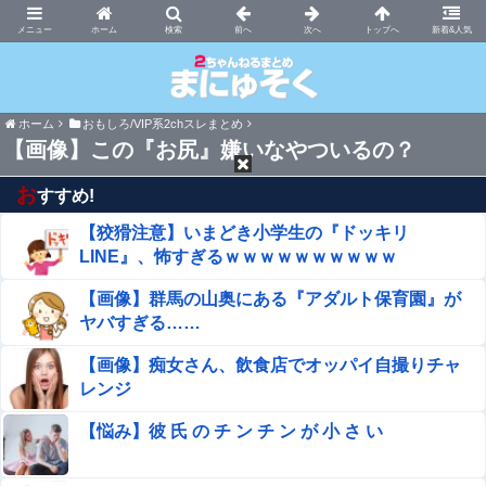
まにゅそく 2chまとめニュース速報VIP
ホーム
新着&人気
ホーム
おもしろ/VIP系2chスレまとめ
【画像】この『お尻』嫌いなやついるの？
お
すすめ!
【狡猾注意】いまどき小学生の『ドッキリ
LINE』、怖すぎるｗｗｗｗｗｗｗｗｗｗ
【画像】群馬の山奥にある『アダルト保育園』が
ヤバすぎる……
【画像】痴女さん、飲食店でオッパイ自撮りチャ
レンジ
【悩み】彼 氏 の チ ン チ ン が 小 さ い