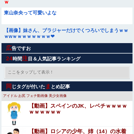
ｗ
東山奈央って可愛いよな
【画像】妹さん、ブラジャーだけでくつろいでしまうｗｗ
ｗwｗｗｗｗｗｗｗｗ❤
広
林瑠奈ちゃんのぬいぐるみ、福岡公演に出てたｗ【乃木坂
告ですお
46】他
24
注
時間
目＆人気記事ランキング
【朗報】渡辺莉奈(17)、色白ムチムチ太もも
が・・・！！！
ここをタップして表示！
【画像】 サンモニの女子アナさん、日曜の朝から素材を提
同
ま
じタグが付いた
とめ記事
供してしまう
アイドル
お尻
フェチ動画像
美少女画像
【盗撮】日本の花嫁のウェディングドレス着替え動画、と
【動画】スペインのJK、レベチｗｗｗｗ
んでもない神乳だと海外で話題に
ｗｗｗｗｗｗ
赤紙を貰った息子「うあぁ…やっぱり怖えぇ」母親「あん
たぁ…」←こういう時代があったという事実
【動画】ロシアの少年、姉（14）の水着