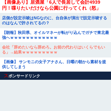
【画像あり】居酒屋「6人で長居して会計4939
円！喋りたいだけなら公園に行ってくれ（怒」
店側が設定示唆はNGなのに、台自体が演出で設定示唆する
のはなんで許されてるの？
【朗報】秋田県、オイルマネーが転がり込んでガチで東北最
強へｗｗｗｗｗｗｗｗｗｗｗｗ
会社「辞めたいなら辞めろ。お前の代わりはいくらでもい
る」→結果ｗｗｗｗｗｗｗｗｗ
【画像】 サンモニの女子アナさん、日曜の朝から素材を提
供してしまう
Powered by livedoor 相互RSS
ス
ポンサードリンク