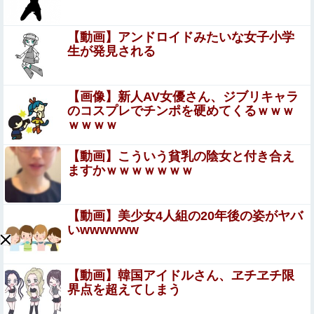
ガチめにしばかれる
【画像】 エ□漫画の「めちゃくちゃな展開」が好き
【動画】アンドロイドみたいな女子小学
生が発見される
【鬼シコ画像】 巨乳ババア先輩(33)、休日にセフレ男との
セク口スでイキまくってしまうｗｗｗｗｗｗｗｗｗｗｗ
【画像】新人AV女優さん、ジブリキャラ
【二次エ□】 ギャル好き集合ｗｗHなギャル画像まとめ
のコスプレでチンポを硬めてくるｗｗｗ
ｗｗｗｗ
SNSで知り合ったJK10人とS●Xしてハメ撮り770本撮った
【動画】こういう貧乳の陰女と付き合え
イケメン逮捕wwwwwwwwwwwwwww
ますかｗｗｗｗｗｗｗ
【悲報】坂口杏里を家に住ませてあげた結果ｗｗｗｗ
【動画】美少女4人組の20年後の姿がヤバ
いwwwwww
★★同格のように語られてるけど実際は『雲泥の差』があ
るものと言えば？
【動画】韓国アイドルさん、ヱチヱチ限
【S評価】AKB伊藤百花は 圧倒的なスター性を持ち合
界点を超えてしまう
わせ 立ち振る舞いや言葉選びが毎回120点のアイドル
【AKB48いともも】