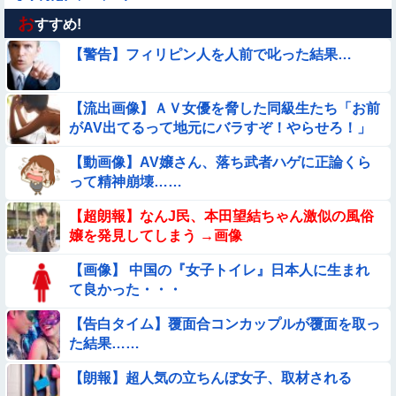
お
【動画】野犬の群れに襲われた男性、とんでもない方法で制圧
すすめ!
するｗｗｗｗｗｗｗ
【警告】フィリピン人を人前で叱った結果…
★★同格のように語られてるけど実際は『雲泥の差』があるも
のと言えば？
【流出画像】ＡＶ女優を脅した同級生たち「お前
【画像】女さん「彼氏が強制わいせつで捕まって謝罪の手紙が
がAV出てるって地元にバラすぞ！やらせろ！」
来た」ﾊﾟｼｬｯ
【動画】ピザ屋のバイト女、クッソせこい『ツマミ食い』をし
【動画像】AV嬢さん、落ち武者ハゲに正論くら
て炎上
って精神崩壊……
【動画】南米系のデカパイぽっちゃり女さん、配信がヱ口すぎ
【超朗報】なんJ民、本田望結ちゃん激似の風俗
ｗｗｗｗｗｗｗ
嬢を発見してしまう →画像
【要審議】４歳娘が描いたママのお尻ｗｗｗｗｗ【画像】
【画像】 中国の『女子トイレ』日本人に生まれ
て良かった・・・
【動画】海外の変態、レベチｗｗｗｗｗｗｗ
【告白タイム】覆面合コンカップルが覆面を取っ
【動画】ロシアの少年、姉（14）の水着姿に勃起してしまうｗ
た結果……
ｗｗｗｗｗ
【朗報】超人気の立ちんぼ女子、取材される
【動画あり】ボーイッシュ美少女「どうしたん？おっぱい揉