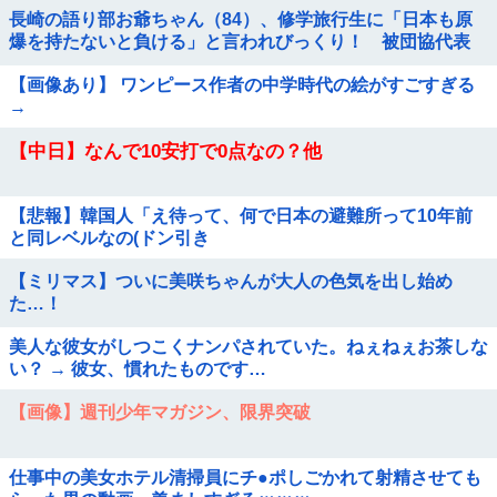
長崎の語り部お爺ちゃん（84）、修学旅行生に「日本も原
爆を持たないと負ける」と言われびっくり！ 被団協代表
（85）も中学生に「核を持たないで日本...
【画像あり】 ワンピース作者の中学時代の絵がすごすぎる
→
【中日】なんで10安打で0点なの？他
【悲報】韓国人「え待って、何で日本の避難所って10年前
と同レベルなの(ドン引き
【ミリマス】ついに美咲ちゃんが大人の色気を出し始め
た…！
美人な彼女がしつこくナンパされていた。ねぇねぇお茶しな
い？ → 彼女、慣れたものです…
【画像】週刊少年マガジン、限界突破
仕事中の美女ホテル清掃員にチ●ポしごかれて射精させても