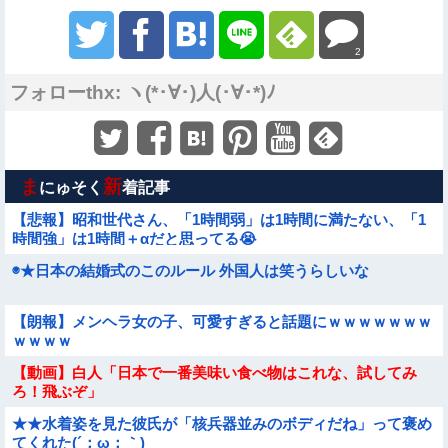
2
フォローthx: ヽ(*･∀･)人(･∀･*)ﾉ
ま
新
にゅそく
着記事
【悲報】昭和世代さん、「1時間弱」は1時間に満たない、「1
時間強」は1時間＋αだと思ってる😭
◉★日本の結婚式のこのルール 外国人は笑うらしいな
【朗報】メンヘラ女の子、可愛すぎると話題にｗｗｗｗｗｗｗ
ｗｗｗｗ
【動画】白人「日本で一番美味い食べ物はこれな、試してみ
ろ！飛ぶぞ」
★★水着姿を見た彼氏が「核兵器並みのボディだね」って褒め
てくれた(´；ω；｀)