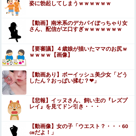
仕事中の美女ホテル清掃員にチ●ポしごかれて射精させて
姿に勃起してしまうｗｗｗｗｗｗ
もらった男の動画、羨ましすぎるｗｗｗ
彼女と定食屋へ行き、俺は大盛り、彼女は普通のを注
【動画】南米系のデカパイぽっちゃり女
文。俺「食べるのを手伝ってやろうか？」彼女「大丈
さん、配信がヱ口すぎｗｗｗｗｗｗｗ
夫」俺は足りねぇんだよ。なんで空気読んで寄越さな
長崎の語り部お爺ちゃん（84）、修学旅行生に「日本も原
いの？冷めたわ。
爆を持たないと負ける」と言われびっくり！ 被団協代表
【要審議】４歳娘が描いたママのお尻ｗ
（85）も中学生に「核を持たないで日本...
ｗｗｗｗ【画像】
熊本避難所で大工が手伝おうとしたら「勝手な事するな」
と行政側に止められた！との証言、内容があまりに胡散臭
すぎた結果……
【お通し食べ放題】 激安居酒屋来たから実況するでｗｗｗ
【動画あり】ボーイッシュ美少女「どう
ｗｗｗｗｗ（画像あり）
したん？おっぱい揉む？❤」
【日向坂46】18thフォーメーション予想！！他
【悲報】イッヌさん、飼い主の『レズプ
レイ』を見てドン引き・・・
【衝撃】吉岡里帆さん「豊臣兄弟」でおっぱいを自ら差し
出して触らせる・・・
【動画像】女の子「ウエスト？・・・60
【にじさんじ】 すこや、母親に「ゴミ持ってきなさい
㎝だよ！」
よ！」→ おしり振りながら「いーやーヤダヤダ」した結果