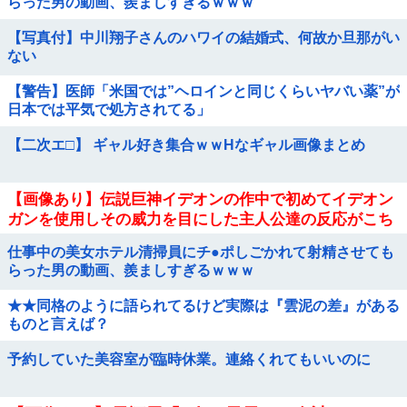
らった男の動画、羨ましすぎるｗｗｗ
【写真付】中川翔子さんのハワイの結婚式、何故か旦那がい
ない
【警告】医師「米国では”ヘロインと同じくらいヤバい薬”が
日本では平気で処方されてる」
【二次エ□】 ギャル好き集合ｗｗHなギャル画像まとめ
【画像あり】伝説巨神イデオンの作中で初めてイデオン
ガンを使用しその威力を目にした主人公達の反応がこち
ら…
仕事中の美女ホテル清掃員にチ●ポしごかれて射精させても
らった男の動画、羨ましすぎるｗｗｗ
★★同格のように語られてるけど実際は『雲泥の差』がある
ものと言えば？
予約していた美容室が臨時休業。連絡くれてもいいのに