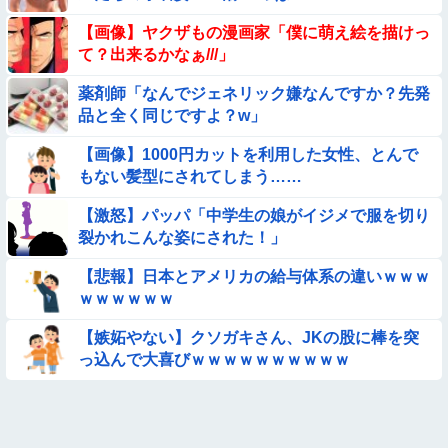
【動画】南米系のデカパイぽっちゃり女さん、配信がヱ口すぎ
【画像】ヤクザもの漫画家「僕に萌え絵を描けっ
ｗｗｗｗｗｗｗ
て？出来るかなぁ///」
【動画】ロシアの少年、姉（14）の水着姿に勃起してしまうｗ
薬剤師「なんでジェネリック嫌なんですか？先発
ｗｗｗｗｗ
品と全く同じですよ？w」
【朗報】メンヘラ女の子、可愛すぎると話題にｗｗｗｗｗｗｗ
ｗｗｗｗ
【画像】1000円カットを利用した女性、とんで
もない髪型にされてしまう……
【悲報】昭和世代さん、「1時間弱」は1時間に満たない、「1
時間強」は1時間＋αだと思ってる😭
【激怒】パッパ「中学生の娘がイジメで服を切り
★★水着姿を見た彼氏が「核兵器並みのボディだね」って褒め
裂かれこんな姿にされた！」
てくれた(´；ω；｀)
【悲報】日本とアメリカの給与体系の違いｗｗｗ
【画像】お前ら、犬にケンカ売られてるけどどうする？
ｗｗｗｗｗｗ
【動画】海外の変態、レベチｗｗｗｗｗｗｗ
【嫉妬やない】クソガキさん、JKの股に棒を突
っ込んで大喜びｗｗｗｗｗｗｗｗｗｗ
【悩み相談】昭和の高1女子さん、夏の体験談ｗｗｗｗｗｗｗ
ｗ
【臭ァ！】ストレッチ中の女性さん、豪快な放屁で周囲を和ま