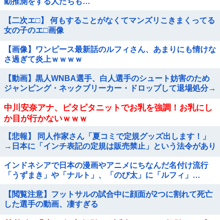
動推測をする人たちも…
【二次エ□】 何もすることがなくてマンズリこきまくってる
女の子のエ□画像
【画像】ワンピース最新話のルフィさん、あまりにも情けな
さ過ぎて炎上ｗｗｗｗ
【動画】黒人WNBA選手、白人選手のシュート妨害のため
ジャンピング・ネックブリーカー・ドロップして退場処分→
ロッカールームから「白人特権」と投稿...
中川安奈アナ、ピタピタニットでお乳を強調！お乳にし
か目が行かないｗｗｗ
【悲報】 同人作家さん「夏コミで定規グッズ出します！」
→日本に「インチ表記の定規は販売禁止」という法令があり
頒布中止に
インドネシアで日本の漫画やアニメにちなんだ名付け流行
「うずまき」や「ナルト」、「のび太」に「ルフィ」…
【閲覧注意】フットサルの試合中に顔面が2つに割れて死亡
した選手の動画、凄すぎる