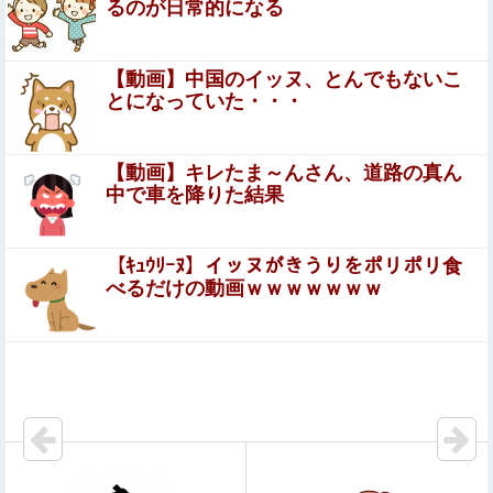
【画像】女さん「貧乳だから男水着で市民プールいったら
るのが日常的になる
周りがコソコソしだしてやばいwwwwwwww」5万いいね
谷まりあ 胸のデカさが目立つ！
【動画】中国のイッヌ、とんでもないこ
とになっていた・・・
【嫉妬】日本発ゲーム「めっちゃカメレオン」、世界で
1500万本売れてしまうｗｗｗｗｗｗｗｗｗｗ他
【動画】キレたま～んさん、道路の真ん
中で車を降りた結果
【動画】迎撃ミサイルを避けながら船舶にドローンを突撃
させるウクライナ。
【ｷｭｳﾘｰﾇ】イッヌがきうりをポリポリ食
セルフレジやQRコードが使えない・・・急速な「デジ
べるだけの動画ｗｗｗｗｗｗｗ
タル化」に取り残される60代母、結婚をためらう娘の
苦悩
【画像】滋賀の可愛すぎる学生さん、甲子園で発見される
【二次エ□】 何もすることがなくてマンズリこきまくって
る女の子のエ□画像
【動画】 美人女優さん、映画でマ○コのビラビラまでめく
らせてしまうｗｗｗｗｗｗ