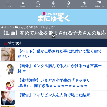
まにゅそく 2chまとめニュース速報VIP
ホーム
新着&人気
ホーム
おもしろ/VIP系2chスレまとめ
【動画】初めてお薬を飲まされる子犬さんの反応
お
すすめ!
【ペット】猫が去勢された事に気付いて驚くgifく
ださい
【画像】メンタル病んでる人にかけるべき言葉一
覧 ⇒
【狡猾注意】いまどき小学生の『ドッキリ
LINE』、怖すぎるｗｗｗｗｗｗｗｗｗｗ
【警告】フィリピン人を人前で叱った結果…