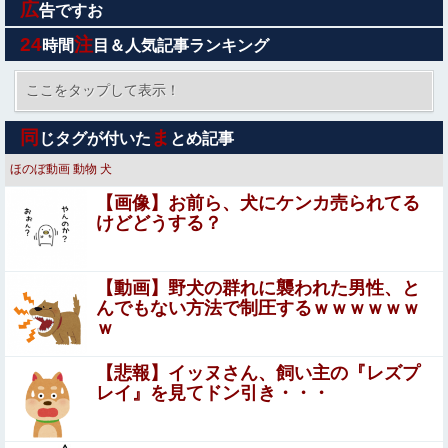
広
【相場】雇用統計の影響は全モ 1ドル158円台半ばに
告ですお
24
注
時間
目＆人気記事ランキング
【動画】アメリカ人さんゲイ認定のしすぎで全員ゲイにな
ってしまう…
ここをタップして表示！
【画像】 ヘソ出しJ Kさん、股間の方まで見えてしまうｗ
同
ま
じタグが付いた
とめ記事
ｗｗｗｗｗｗｗｗ
ほのぼ動画
動物
犬
【艦これ】E5ボスはともかく道中だけはしっかりラスダン
【画像】お前ら、犬にケンカ売られてる
してるじゃねーか
けどどうする？
【超悲報】明日花キララさん、専門家からあまりにも非情
な一言を告げられる
【動画】野犬の群れに襲われた男性、と
【画像】株の暴落を描いた漫画、ガチで怖いwwwww
んでもない方法で制圧するｗｗｗｗｗｗ
ｗ
【動画】日本の美女アイドル、海外イベントでエロす
【悲報】イッヌさん、飼い主の『レズプ
ぎる乳首ポロリしてしまうｗｗｗｗｗｗ
レイ』を見てドン引き・・・
【画像】女さん「貧乳だから男水着で市民プールいったら
周りがコソコソしだしてやばいwwwwwwww」5万いいね