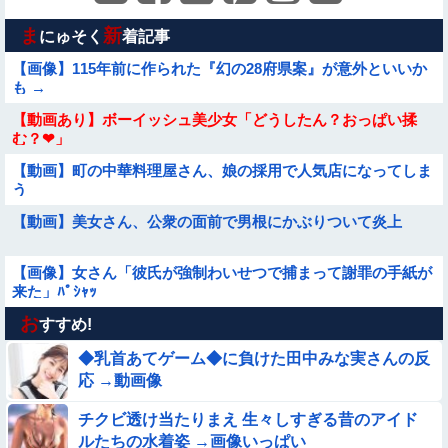
ま
新
にゅそく
着記事
【画像】115年前に作られた『幻の28府県案』が意外といいか
も →
【動画あり】ボーイッシュ美少女「どうしたん？おっぱい揉
む？❤」
【動画】町の中華料理屋さん、娘の採用で人気店になってしま
う
【動画】美女さん、公衆の面前で男根にかぶりついて炎上
【画像】女さん「彼氏が強制わいせつで捕まって謝罪の手紙が
来た」ﾊﾟｼｬｯ
お
【要審議】４歳娘が描いたママのお尻ｗｗｗｗｗ【画像】
すすめ!
◆乳首あてゲーム◆に負けた田中みな実さんの反
【動画】スペインのJK、レベチｗｗｗｗｗｗｗｗｗｗ
応 →動画像
チクビ透け当たりまえ 生々しすぎる昔のアイド
【参考画像】脱がしたら『残念オッパイ』を褒める時の模範解
ルたちの水着姿 →画像いっぱい
答