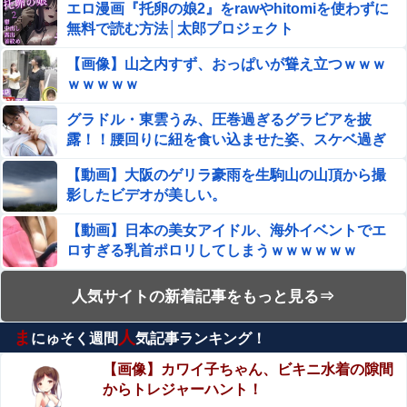
エロ漫画『托卵の娘2』をrawやhitomiを使わずに
某大手メーカーの横浜本社にツッコミ殺到、オシャレ
無料で読む方法│太郎プロジェクト
なオフィスに特化してしまった結果……他
韓国サッカー協会「現在は不適切な行為は絶対にない」→
【画像】山之内すず、おっぱいが聳え立つｗｗｗ
韓国人「一番重要なのは2002年なのにそこは言及しないん
ｗｗｗｗｗ
だなｗｗｗ」「責任逃れが本当にひどい・・・」
【悲報】ショートスリーパー堀大輔さん、「寝た方がい
グラドル・東雲うみ、圧巻過ぎるグラビアを披
い」などと誹謗中傷され配信中に泣き出してしまう
露！！腰回りに紐を食い込ませた姿、スケベ過ぎ
ひろゆき「コメント欄で暴れてるのは暇人です」→ネット
る・・
【動画】大阪のゲリラ豪雨を生駒山の山頂から撮
民、一言で片付けられてしまうｗｗｗｗｗ
影したビデオが美しい。
(ヽ^ん^) 「20万もするゲーミングPC買っちゃった」一週
間後「お届け物でーす」（ヽ´ん`）「そう…」
【動画】日本の美女アイドル、海外イベントでエ
ロすぎる乳首ポロリしてしまうｗｗｗｗｗｗ
中川安奈アナ、ピタピタニットでお乳を強調！お乳にしか
目が行かないｗｗｗ
エロ漫画『童貞卒業ふたなり先輩 ビッチ後輩の
人気サイトの新着記事をもっと見る⇒
甘々筆おろし』をrawやhitomiを使わずに無料で読
※もしもマチュの撃った銃弾がアンキーに直撃していたら
む方法│三毛猫飯店
ま
人
どうなっていた？他
にゅそく週間
気記事ランキング！
【閲覧注意】部族同士の殺し合い動画。一般人が
絶対にその地に行ってはいけない理由がよく分か
【画像】カワイ子ちゃん、ビキニ水着の隙間
【画像】 この「着圧レギンス」の広告漫画がエ●チすぎる
る…
からトレジャーハント！
と話題に
青山ひかる、濡れ場や乳首透けヌードがエロ過ぎ