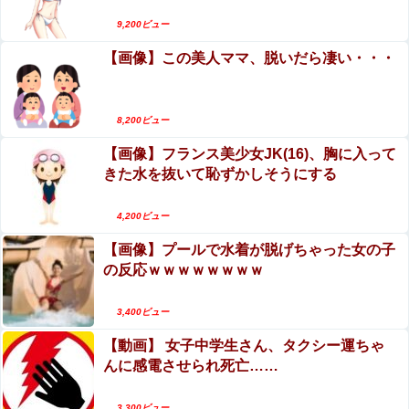
る！写真集おっぱい、最高！！
【画像】「HUNTER×HUNTER」のキャラと同じ部屋に1
9,200ビュー
時間閉じ込められるなら誰が良い？？？
【動画】迎撃ミサイルを避けながら船舶にドロー
【画像】この美人ママ、脱いだら凄い・・・
ンを突撃させるウクライナ。
【画像】ギャル「妹の豊胸お○ぱいおもろすぎ！」www
【動画】ゴルフ中の嵐を撮影していた男性が雷に
打たれる事故。
8,200ビュー
【九州名物】鶏刺し食べた医師、全身麻痺へ…「死んだほ
うが良かったと思っていた」
【画像】フランス美少女JK(16)、胸に入って
【閲覧注意】フットサルの試合中に顔面が2つに割
きた水を抜いて恥ずかしそうにする
れて死亡した選手の動画、凄すぎる
【閲覧注意】フットサルの試合中に顔面が2つに割れて死
亡した選手の動画、凄すぎる
エロ漫画『先生なのに、ハジメテを元教え子にお
4,200ビュー
そわるなんて!～元教え子が同僚に!?編～』をraw
【画像】 新潟で1番並ぶラーメン屋に来たでｗｗｗｗｗｗ
【画像】プールで水着が脱げちゃった女の子
やhitomiを使わずに無料で読む方法│エデンの林
ｗｗ
の反応ｗｗｗｗｗｗｗｗ
檎/中条亮
海水浴場の10代ギャル、女友達にノリで手マンされ潮
吹いてガチイキしてしまうｗｗｗ
3,400ビュー
【衝撃】「史上最大のデマ、流言飛語」と聞いて思いつく
【動画】 女子中学生さん、タクシー運ちゃ
のは？→大体一致する件w w w w w w w
んに感電させられ死亡……
3,300ビュー