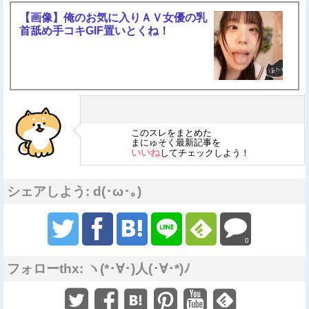
【画像】俺のお気に入りＡＶ女優の乳
首舐め手コキGIF置いとくね！
このスレをまとめた
まにゅそく最新記事を
いいね
してチェックしよう！
シェアしよう: d(･ω･｡)
0
フォローthx: ヽ(*･∀･)人(･∀･*)ﾉ