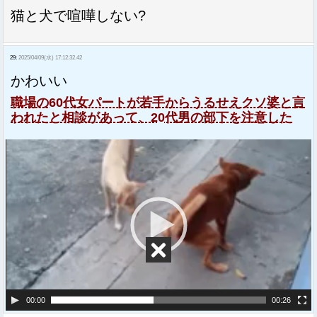
猫と犬で喧嘩しない?
29:
2025/04/09(水) 17:12:32.42
かわいい
職場の60代女パートが若手からうるせえクソ婆と言
われたと相談があって、20代男の部下を注意した
動
画
プ
レ
ー
ヤ
ー
00:00
00:26