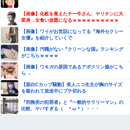
【緊急】AV業界、ぶっ壊れ最強が現れインフレ 環境崩壊
ｗｗｗｗ
【画像】化粧を覚えたチー牛さん、ヤリチンに大
【.LIVE】 ばあちゃる、運営に引退する旨を報告するも特
変身→女食い放題になるｗｗｗｗｗｗｗｗｗｗ
に引き留められなかった
【画像】ワイがお世話になってる『海外セクシー
エロ漫画『先生なのに、ハジメテを元教え子におそわ
女優』を紹介していくで
るなんて!～元教え子が同僚に!?編～』をrawやhitomi
を使わずに無料で読む方法│エデンの林檎/中条亮
【画像】汚職がない『クリーンな国』ランキング
【画像】山之内すず、おっぱいが聳え立つｗｗｗｗｗｗｗ
がこちらｗｗｗｗ
ｗ
【画像】ワキガの原因であるアポクリン腺がこち
【画像】東海道新幹線の自由席、ガチで終わるｗｗｗｗ
ら →
【面白Cカップ騒動】美人ニコ生主が胸のサイズ
20年くらい前だけど当時お付き合いがあった仲間が神社に
を疑われて放送中にブチ切れる
赤いものを身につけちゃいけないと言ってた
『刑務所の犯罪者』と『一般的サラリーマン』の
【画像】清水あいりとかいう顔もお●ぱいもスタイルも面
比較、ヤバすぎる（ ＾ω＾）・・・
白さも完璧なやつｗｗｗｗｗｗ
サンモニ「永住権は生活の基盤、外国人を締め上げれば日
本人が生きやすくなるは勘違い」