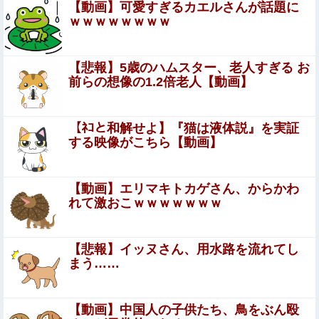
【動画】可愛すぎるカエルさんが話題に
ｗｗｗｗｗｗｗｗ
芸能人 「車の任意保険は強制にしろ、保険にも入れないヤ
ツは運転すんな！法律を改正しろ！！」
【日向坂46】タミヤ公式、反応する他
【悲報】5歳のハムスター、老人すぎる お
前らの想像の1.2倍老人【動画】
琵琶湖三市同時花火大会、開催中止を発表 場所
時刻不明・許可なし・交通整理なし・市が関与否
【ﾈｺと和解せよ】『猫は液体説』を実証
する映像がこちら【動画】
定
林瑠奈ちゃん、どうなんだの人だったｗ【乃木坂46】
【動画】エリマキトカゲさん、からかわ
【画像】お前らこの超美人容疑者が整形か否か判定たの
れて激おこｗｗｗｗｗｗｗ
む！！
夫と義実家に行くと毎回ステーキが出てくるけど私が配膳
【悲報】イッヌさん、用水路を流れてし
のあと片付けをして座る頃には私のお肉は消えている
まう……
【悲報】 今時『紙タバコ』吸ってるやつｗｗｗｗｗｗｗｗ
【動画】中国人の子供たち、鳥をぶん殴