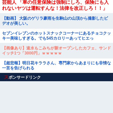
芸能人 「車の任意保険は強制にしろ、保険にも入
れないヤツは運転すんな！法律を改正しろ！！」
【動画】 大阪のゲリラ豪雨を生駒山の山頂から撮影したビ
デオが美しい。
セブンイレブンのホットスナックコーナーにあるチョコクッ
キー美味しすぎる。でも545カロリーあってヒエっ
【画像あり】速水もこみちが新オープンしたカフェ、サンド
イッチ1つ「3000円」ｗｗｗｗｗ
【超悲報】明日花キララさん、専門家からあまりにも非情な
一言を告げられる
Powered by livedoor 相互RSS
ス
ポンサードリンク