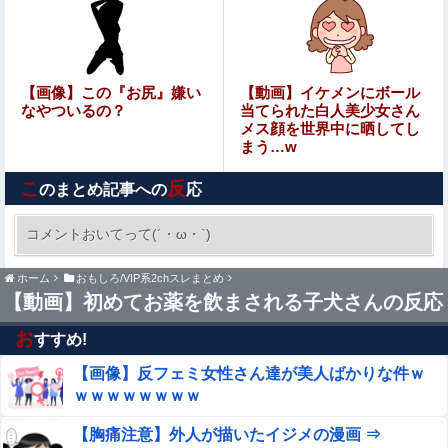
【画像】ワンピース最新話のルフィさん、あまりにも情け
なさ過ぎて炎上ｗｗｗｗ
【仰天】 石破茂さん、自民若手に舐めてかかった結果「全
【画像】この『お尻』嫌い
【動画】イケメンにボール
てを失うｗｗｗｗｗ」
なやついるの？
当てられた白人美少女さん
メス顔を世界中に晒してし
まう…w
【画像】 X民「職場のお姉さんが口からネットミーム出て
きて好感持てる」←10万いいねｗｗxwxｗｗｗｗｗ
こ
反
のまとめ記事への
応
結局ケンカで剣道に勝てるスポーツはないんだよなあ
コメントおいてって(´・ω・`)
【動画】黒人WNBA選手、白人選手のシュート
ホーム
おもしろ/VIP系2chスレまとめ
妨害のためジャンピング・ネックブリーカー・ド
【動画】初めてお薬を飲まされる子犬さんの反応
ロップして退場処分→ロッカールームから「白人
【艦これ】この間13年 長かったのか、短かったのか……
お
特権」と投稿...
すすめ!
【画像】反フェミ女性さん達が美人ばかりな件ｗ
まんさん「女性の膣は男性器を挿入するものではありませ
ｗｗｗｗｗｗｗｗ
ん」
【胸痛注意】外人が描いたイジメの漫画 ⇒