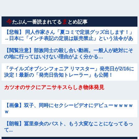
せる ⇒
【画像】こういう『横乳』が見える服装ｗｗｗｗｗｗｗｗｗｗ
ｗｗ
今
ま
たぶん一番読まれてる
とめ記事
【悲報】 同人作家さん「夏コミで定規グッズ出します！」
→日本に「インチ表記の定規は販売禁止」という法令があ
り頒布中止に
【閲覧注意】部族同士の殺し合い動画。一般人が絶対にそ
の地に行ってはいけない理由がよく分かる…
「テイルズオブシンフォニア リマスター」発売日が2/16に
決定！最新の「発売日告知トレーラー」も公開！
カツオのサクにアニサキスらしき物体発見
【画像】双子、同時にセクシービデオにデビューｗｗｗｗ
ｗ
【朗報】冨里奈央のバスト、もう大変なことになってるっ
て...