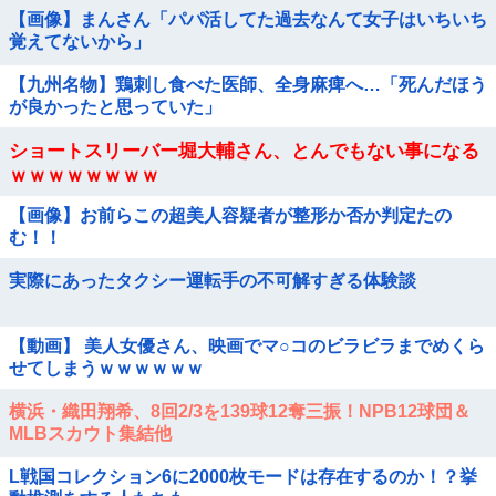
【画像】まんさん「パパ活してた過去なんて女子はいちいち
覚えてないから」
【九州名物】鶏刺し食べた医師、全身麻痺へ…「死んだほう
が良かったと思っていた」
ショートスリーバー堀大輔さん、とんでもない事になる
ｗｗｗｗｗｗｗｗ
【画像】お前らこの超美人容疑者が整形か否か判定たの
む！！
実際にあったタクシー運転手の不可解すぎる体験談
【動画】 美人女優さん、映画でマ○コのビラビラまでめくら
せてしまうｗｗｗｗｗｗ
横浜・織田翔希、8回2/3を139球12奪三振！NPB12球団＆
MLBスカウト集結他
L戦国コレクション6に2000枚モードは存在するのか！？挙