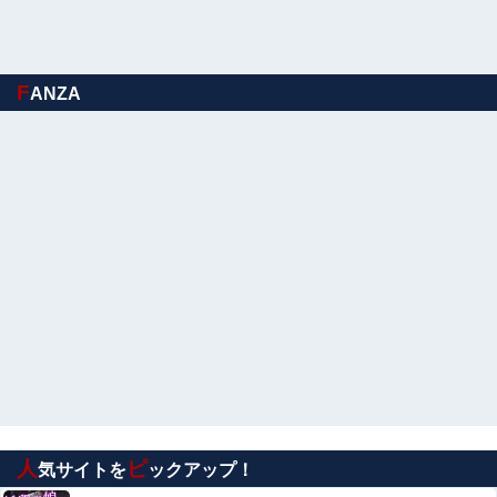
【衝撃】 女友達「ワイ君、セ○クス下手すぎｗｗｗ」→ク
リ○リスに電マ当てながらセ◯クスした結果ｗｗｗｗｗｗ
ｗｗ
F
【画像あり】速水もこみちが新オープンしたカフェ、サン
ANZA
ドイッチ1つ「3000円」ｗｗｗｗｗ
【終了？】高市フィーバー、一転して”高市ショック”へ…
支持率も市場も急降下ｗｗｗｗｗｗｗｗ
【画像】まんさん「パパ活してた過去なんて女子はいちい
ち覚えてないから」
【画像】みいちゃんと山田さん、日本の警察なめすぎで炎
上ｗｗｗｗwｗｗｗｗｗｗｗｗｗ
ゴミ屋敷で「人間失格」と夫に暴言を吐かれ自殺を考えた
私…物置で見つけた20年前の謎の「薬草酒」を飲んだ直後
に起きた信じられない変化 ←薬草酒の効果が劇的すぎてワ
【NMB48】 本郷柚巴の写真集がすごいことにな
ロタ
ってる
人
ピ
気サイトを
ックアップ！
「自分にとってはプレハブ以下の地獄なんだけど」と