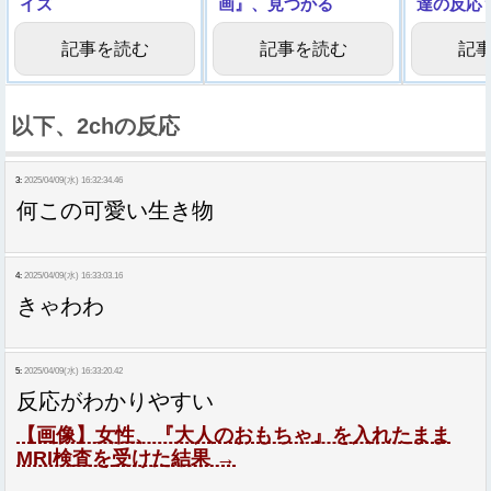
イズ
画』、見つかる
達の反応
記事を読む
記事を読む
記
以下、2chの反応
3:
2025/04/09(水) 16:32:34.46
何この可愛い生き物
4:
2025/04/09(水) 16:33:03.16
きゃわわ
5:
2025/04/09(水) 16:33:20.42
反応がわかりやすい
【画像】女性、『大人のおもちゃ』を入れたまま
MRI検査を受けた結果 →