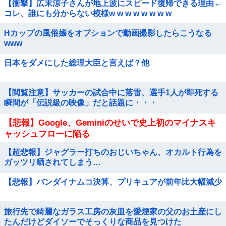
【衝撃】広末涼子さんが地上波にスピード復帰できる理由←
コレ、誰にも分からない模様w w w w w w w w
Hカップの風俗嬢をオプションで動画撮影したらこうなる
www
日本をダメにした総理大臣と言えば？他
【閲覧注意】サッカーの試合中に落雷、選手1人が即死する
瞬間が「伝説級の映像」だと話題に・・・
【悲報】Google、Geminiのせいで史上初のマイナスキ
ャッシュフローに陥る
【超悲報】ジャグラー打ちのおじいちゃん、オカルト行為を
ガッツリ晒されてしまう…
【悲報】バンダイナムコ決算、プリキュアが前年比大幅減少
旅行先で綺麗なガラス工房の灰皿を愛煙家の父のお土産にし
たんだけどダイソーでそっくりな商品を見つけた