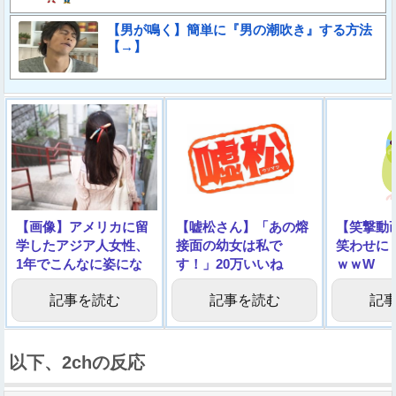
【男が鳴く】簡単に『男の潮吹き』する方法
【→】
【画像】アメリカに留
【嘘松さん】「あの熔
【笑撃動
学したアジア人女性、
接面の幼女は私で
笑わせに
1年でこんなに姿にな
す！」20万いいね
ｗｗW
ってしまう…
→「やっぱり私じゃあ
記事を読む
記事を読む
記
りませんでした！」
以下、2chの反応