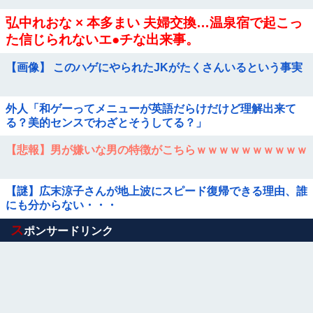
弘中れおな × 本多まい 夫婦交換…温泉宿で起こっ
た信じられないエ●チな出来事。
【画像】 このハゲにやられたJKがたくさんいるという事実
外人「和ゲーってメニューが英語だらけだけど理解出来て
る？美的センスでわざとそうしてる？」
【悲報】男が嫌いな男の特徴がこちらｗｗｗｗｗｗｗｗｗｗ
【謎】広末涼子さんが地上波にスピード復帰できる理由、誰
にも分からない・・・
Powered by livedoor 相互RSS
ス
ポンサードリンク