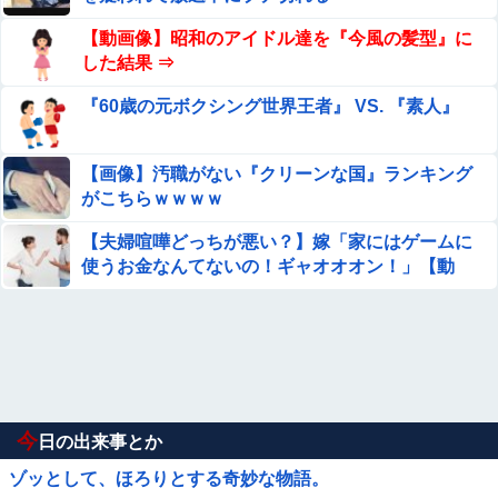
【動画像】昭和のアイドル達を『今風の髪型』に
した結果 ⇒
『60歳の元ボクシング世界王者』 VS. 『素人』
【画像】汚職がない『クリーンな国』ランキング
がこちらｗｗｗｗ
【夫婦喧嘩どっちが悪い？】嫁「家にはゲームに
使うお金なんてないの！ギャオオオン！」【動
画】
今
日の出来事とか
ゾッとして、ほろりとする奇妙な物語。