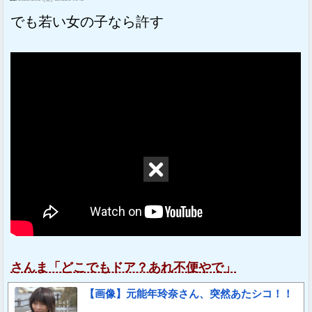
でも若い女の子なら許す
さんま「どこでもドア？あれ不便やで」
【画像】元能年玲奈さん、突然あたシコ！！