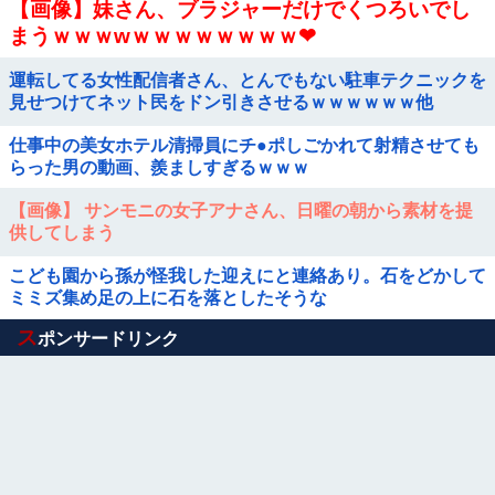
【画像】妹さん、ブラジャーだけでくつろいでし
まうｗｗｗwｗｗｗｗｗｗｗｗ❤
運転してる女性配信者さん、とんでもない駐車テクニックを
見せつけてネット民をドン引きさせるｗｗｗｗｗｗ他
仕事中の美女ホテル清掃員にチ●ポしごかれて射精させても
らった男の動画、羨ましすぎるｗｗｗ
【画像】 サンモニの女子アナさん、日曜の朝から素材を提
供してしまう
こども園から孫が怪我した迎えにと連絡あり。石をどかして
ミミズ集め足の上に石を落としたそうな
Powered by livedoor 相互RSS
ス
ポンサードリンク