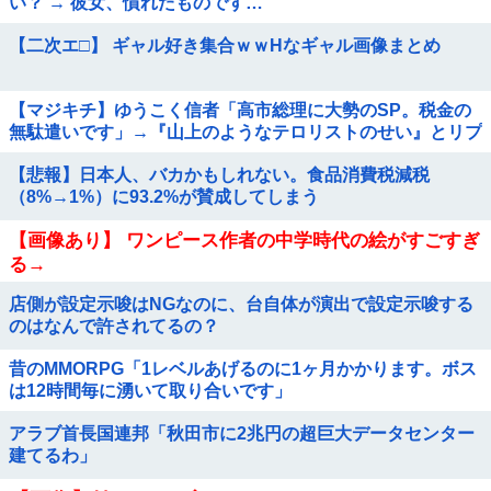
い？ → 彼女、慣れたものです…
【二次エ□】 ギャル好き集合ｗｗHなギャル画像まとめ
【マジキチ】ゆうこく信者「高市総理に大勢のSP。税金の
無駄遣いです」→『山上のようなテロリストのせい』とリプ
され「山上君が犯人だとまだ思っておら...
【悲報】日本人、バカかもしれない。食品消費税減税
（8%→1%）に93.2%が賛成してしまう
【画像あり】 ワンピース作者の中学時代の絵がすごすぎ
る→
店側が設定示唆はNGなのに、台自体が演出で設定示唆する
のはなんで許されてるの？
昔のMMORPG「1レベルあげるのに1ヶ月かかります。ボス
は12時間毎に湧いて取り合いです」
アラブ首長国連邦「秋田市に2兆円の超巨大データセンター
建てるわ」