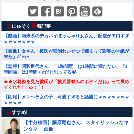
ま
新
にゅそく
着記事
【動画】南米系のデカパイぽっちゃり女さん、配信がヱ口すぎ
ｗｗｗｗｗｗｗ
【画像】女さん「彼氏が強制わいせつで捕まって謝罪の手紙が
来た」ﾊﾟｼｬｯ
【悲報】昭和世代さん、「1時間弱」は1時間に満たない、「1
時間強」は1時間＋αだと思ってる😭
★★水着姿を見た彼氏が「核兵器並みのボディだね」って褒め
てくれた(´；ω；｀)
【朗報】メンヘラ女の子、可愛すぎると話題にｗｗｗｗｗｗｗ
ｗｗｗｗ
お
【動画】白人「日本で一番美味い食べ物はこれな、試してみ
すすめ!
ろ！飛ぶぞ」
【半分絵画】藤原竜也さん、スタイリッシュなキ
【悩み相談】昭和の高1女子さん、夏の体験談ｗｗｗｗｗｗｗ
ンタマ →画像
ｗ