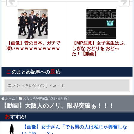
西村ゆか「もー離婚する？」ひろゆき「ちょちょw待って
くださいよー」←これさぁ
【画像】温泉美女さん、濡れタオルでお尻の形が透けてし
まう
ひろゆき「性欲弱い人は仕事も頑張らないので貧乏人多
【画像】昔の日本、ガチで
【MP注意】女子高生は ふ
い」
凄いｗｗｗｗｗｗｗｗｗｗ
しぎな おどりを おどっ
た！【動画】
【画像】妹さん、ブラジャーだけでくつろいでしまうｗｗ
ｗwｗｗｗｗｗｗｗｗ❤
こ
反
のまとめ記事への
応
海外「日本人は何に使ってるんだ？」 世界的ブームの日本
の食品、買ってみたものの使い道が分からない外国人が続
コメントおいてって(´・ω・`)
出
仕事中の美女ホテル清掃員にチ●ポしごかれて射
ホーム
おもしろ/VIP系2chスレまとめ
精させてもらった男の動画、羨ましすぎるｗｗｗ
【動画】大阪人のノリ、限界突破ぁ！！！
【衝撃】元レアルの神童・中井卓大ピピさん、Jリーグ初
お
すすめ!
挑戦で開幕先発ｗｗｗｗｗｗｗｗｗｗ他
【画像】女子さん「でも男の人は私じゃ興奮しな
【悲報】日本円、「日米協調介入」すら無効化してしまう
いよね……？」