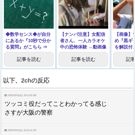
◆数学センス◆が自分
【ナンパ注意】女配信
【画像】
にあるか『10秒で分か
者さん、一人カラオケ
め『黒ギ
る質問』がこちら ⇒
中の恐怖体験 →動画像
を解説付
いく
記事を読む
記事を読む
記
以下、2chの反応
22:
2025/10/24(金) 19:11:02.186
ツッコミ役だってことわかってる感じ
さすが大阪の警察
26:
2025/10/24(金) 19:22:14.153