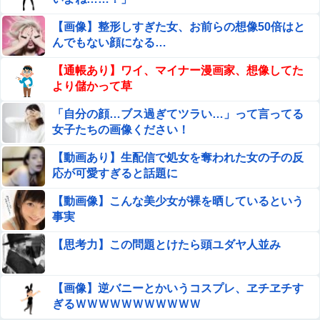
ｗｗｗｗｗ
【画像】整形しすぎた女、お前らの想像50倍はと
ちいかわ「モモンガ天誅編」始まる
んでもない顔になる…
【通帳あり】ワイ、マイナー漫画家、想像してた
韓国人「韓国サッカー協会の性接待報道、海外でも大騒ぎ
より儲かって草
に・・・2002年W杯4強の記録取り消しの声も」→「マジ
で国の恥だ」「2002年まで疑う価値がある」「国民や国が
「自分の顔…ブス過ぎてツラい…」って言ってる
【衝撃】吉岡里帆さん「豊臣兄弟」でおっぱいを自ら
築いた国格をサッカー選手が足で蹴り飛ばすね」
女子たちの画像ください！
差し出して触らせる・・・
【動画あり】生配信で処女を奪われた女の子の反
【閲覧注意】やべぇレ●プ動画、発見される…（※ 無修正
応が可愛すぎると話題に
注意）
【動画像】こんな美少女が裸を晒しているという
【悲報】太鼓の達人、お馴染みのフォントの使用料が年間
事実
6万から年間320万になったので変更に
【思考力】この問題とけたら頭ユダヤ人並み
【困惑】出産後の里帰り中に夫が突撃訪問！その行動理由
がヤバすぎｗｗｗｗ
【画像】逆バニーとかいうコスプレ、ヱチヱチす
仕事中の美女ホテル清掃員にチ●ポしごかれて射精させて
ぎるＷＷＷＷＷＷＷＷＷＷＷ
もらった男の動画、羨ましすぎるｗｗｗ