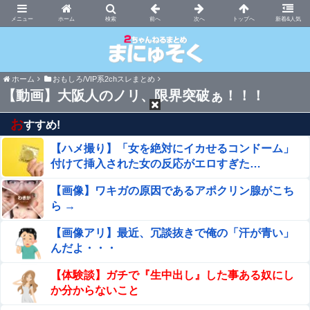
まにゅそく 2chまとめニュース速報VIP
ホーム
新着&人気
ホーム
おもしろ/VIP系2chスレまとめ
【動画】大阪人のノリ、限界突破ぁ！！！
お
すすめ!
【ハメ撮り】「女を絶対にイカせるコンドーム」
付けて挿入された女の反応がエロすぎた…
【画像】ワキガの原因であるアポクリン腺がこち
ら →
【画像アリ】最近、冗談抜きで俺の「汗が青い」
んだよ・・・
【体験談】ガチで『生中出し』した事ある奴にし
か分からないこと