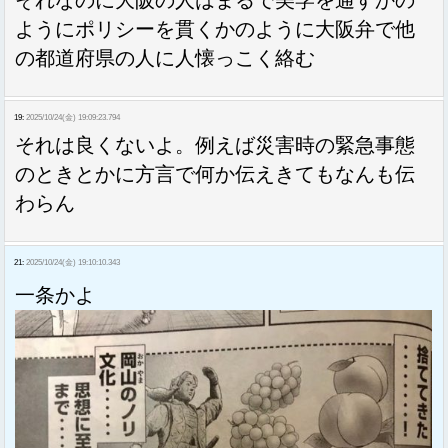
それなのに大阪の人はまるで美学を通すかの
ようにポリシーを貫くかのように大阪弁で他
の都道府県の人に人懐っこく絡む
19:
2025/10/24(金) 19:09:23.794
それは良くないよ。例えば災害時の緊急事態
のときとかに方言で何か伝えきてもなんも伝
わらん
21:
2025/10/24(金) 19:10:10.343
一条かよ