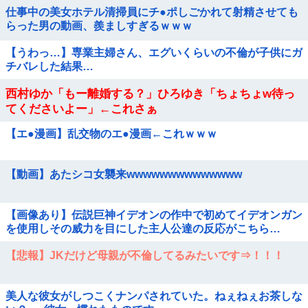
仕事中の美女ホテル清掃員にチ●ポしごかれて射精させても
らった男の動画、羨ましすぎるｗｗｗ
【うわっ…】専業主婦さん、エグいくらいの不倫が子供にガ
チバレした結果…
西村ゆか「もー離婚する？」ひろゆき「ちょちょw待っ
てくださいよー」←これさぁ
【エ●漫画】乱交物のエ●漫画←これｗｗｗ
【動画】あたシコ女襲来wwwwwwwwwwwwww
【画像あり】伝説巨神イデオンの作中で初めてイデオンガン
を使用しその威力を目にした主人公達の反応がこちら…
【悲報】JKだけど母親が不倫してるみたいです⇒！！！
美人な彼女がしつこくナンパされていた。ねぇねぇお茶しな