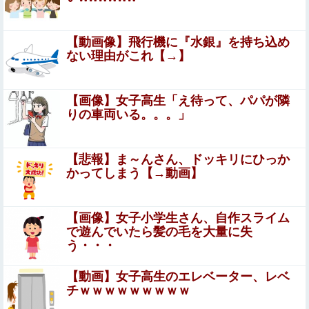
【悲報】JKだけど母親が不倫してるみたいです⇒！！！
【動画像】飛行機に『水銀』を持ち込め
ない理由がこれ【→】
【エ□漫画】 「コスプレ売り子の後は…オフパコですよ
ね？」「えっ？」
【エ●漫画】乱交物のエ●漫画←これｗｗｗ
【画像】女子高生「え待って、パパが隣
りの車両いる。。。」
【K悲報】審判“性接待”発覚で大揺れの韓国サッ
カー協会、当然『あの大会』についても疑われて
【悲報】ま～んさん、ドッキリにひっか
かってしまう【→動画】
しまう…
【画像】 JSJCの開脚トレーニング、ほぼ性交ｗｗｗｗｗ
ｗｗｗｗｗｗ
【画像】女子小学生さん、自作スライム
鈴村奈美アナ、乳寄せサスペンダーニットお●ぱいエッ
で遊んでいたら髪の毛を大量に失
ロ！膨らみムギュ
う・・・
【赤っ恥】「航空機事故で『搭乗者に日本人は居ない』と
【動画】女子高生のエレベーター、レベ
いう発表は嫌い。人間として同じ価値だと思う」→ツッコ
チｗｗｗｗｗｗｗｗｗ
ミ殺到も「自分が気に入らないと思った」と...
【画像】もうこれくらいの外人でいいから交尾したいｗｗ