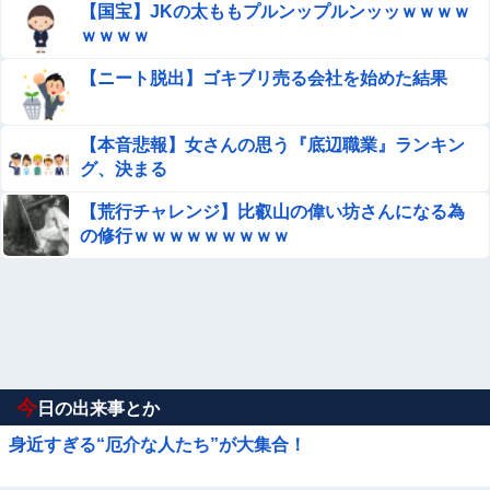
【国宝】JKの太ももプルンップルンッッｗｗｗｗ
ｗｗｗｗ
【ニート脱出】ゴキブリ売る会社を始めた結果
【本音悲報】女さんの思う『底辺職業』ランキン
グ、決まる
【荒行チャレンジ】比叡山の偉い坊さんになる為
の修行ｗｗｗｗｗｗｗｗｗ
今
日の出来事とか
身近すぎる“厄介な人たち”が大集合！