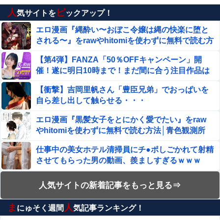
【乃木坂46】他
人
ピ
気サイトを
ックアップ！
【悲報】女性「男への最大ダメージはこれ」←お前ら
エロ漫画『縄酔い〜おぼこ令嬢は縄の快楽に堕と
耐えられる？
される〜』をrawやhitomiを使わずに無料で読む方
法│メランコリックオレンジ
【閲覧注意】アフリカで ”魔女狩り” され死亡した女子、
【第4弾】FANZA「50％OFFキャンペーン」開
とんでもなくエロい体してると話題に
催！遂に明日10時まで！まだ間に合う注目作品は
こちら！！！
【警告】医師「米国では”ヘロインと同じくらいヤバい
【衝撃】吉岡里帆さん「豊臣兄弟」でおっぱいを
薬”が日本では平気で処方されてる」
自ら差し出して触らせる・・・
株の資産7億円あるのに「株主優待」で生活してガンにな
エロ漫画『黒髪女子をとにかく愛でたい』をraw
る人生・・・
やhitomiを使わずに無料で読む方法│青色観測所
【閲覧注意】やべぇレ●プ動画、発見される…（※ 無修正
注意）
仕事中の美女ホテル清掃員にチ●ポしごかれて射精
させてもらった男の動画、羨ましすぎるｗｗｗ
【マジキチ】ゆうこく信者「高市総理に大勢のSP。税金
の無駄遣いです」→『山上のようなテロリストのせい』と
【動画】美人女優さん、映画でマンコのビラビラ
人気サイトの新着記事をもっと見る⇒
リプされ「山上君が犯人だとまだ思っておら...
までめくらせてしまうｗｗｗｗｗｗ
17歳の女です。自分があまりにも性格がねじ曲がっていて
ま
人
どう矯正したらいいのか分かりません
にゅそく週間
気記事ランキング！
エロ漫画『むっつり赤ずきんくんからは逃げられ
Sponsored Link