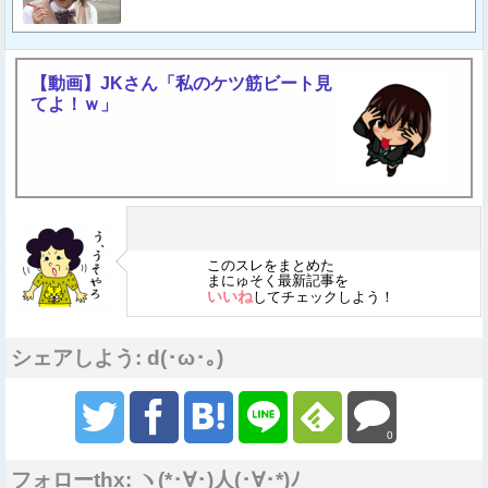
【動画】JKさん「私のケツ筋ビート見
てよ！ｗ」
このスレをまとめた
まにゅそく最新記事を
いいね
してチェックしよう！
シェアしよう: d(･ω･｡)
0
フォローthx: ヽ(*･∀･)人(･∀･*)ﾉ