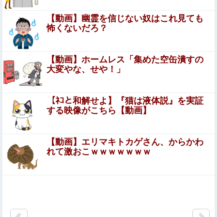
ｗ
【動画】幽霊を信じない奴はこれ見ても
【悲報】生挿入にビビってる女多すぎだろｗｗｗｗｗｗｗ
怖くないだろ？
ｗｗｗwwww
【にじさんじ】 すこや、母親に「ゴミ持ってきなさい
【動画】ホームレス「集めた空缶潰すの
よ！」→ おしり振りながら「いーやーヤダヤダ」した結果
大変やな、せや！」
ガチめにしばかれる
【画像】３大エ□後藤真希はこれだ！【乳首あり】
【ﾈｺと和解せよ】『猫は液体説』を実証
する映像がこちら【動画】
【動画】バイクの少年を無理やり止めるパトカーが怖いｗ
ｗｗｗ
【動画】エリマキトカゲさん、からかわ
【日向坂46】18thフォーメーション予想！！他
れて激おこｗｗｗｗｗｗｗ
エロ漫画『縄酔い〜おぼこ令嬢は縄の快楽に堕とされ
る〜』をrawやhitomiを使わずに無料で読む方法│メランコ
リックオレンジ
【鬼シコ画像】 巨乳ババア先輩(33)、休日にセフレ男との
セク口スでイキまくってしまうｗｗｗｗｗｗｗｗｗｗｗ