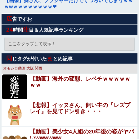
【画像】妹さん、ブラジャーだけでくつろいでしまうｗｗ
ｗwｗｗｗｗｗｗｗｗ❤
広
【動画】あたシコ女襲来wwwwwwwwwwwwww
告ですお
24
注
時間
目＆人気記事ランキング
「自衛隊は違憲」←これどう思う？他
ここをタップして表示！
【画像】20年前のAV、キチガイすぎるwwwwww
同
ま
じタグが付いた
とめ記事
オモシロ動画
大阪
関西
【画像】 J Kダンス部、なぜか部員の８割が巨 乳で揺れま
【動画】海外の変態、レベチｗｗｗｗｗ
くりなんだがｗｗｗｗｗｗｗｗｗｗ（動画あり）
ｗｗ
【動画】 ノーパン女さん、激写されてしまうｗｗｗwｗｗ
ｗｗｗｗｗｗ❤
【悲報】イッヌさん、飼い主の『レズプ
【画像】 サンモニの女子アナさん、日曜の朝から素材を提
レイ』を見てドン引き・・・
供してしまう
【ネット史】 「鏡の中のアクトレス事件」夫は正しか
【動画】美少女4人組の20年後の姿がヤバ
ったのに、なぜ喧嘩は終わらなかったのか
いwwwwww