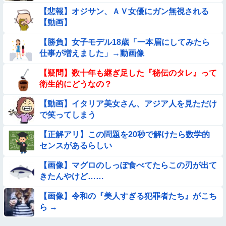
【悲報】オジサン、ＡＶ女優にガン無視される
【動画あり】ボーイッシュ美少女「どうしたん？おっぱい揉
【動画】
む？❤」
◉★日本の結婚式のこのルール 外国人は笑うらしいな
【勝負】女子モデル18歳「一本眉にしてみたら
仕事が増えました」→動画像
【動画】ピザ屋のバイト女、クッソせこい『ツマミ食い』をし
【疑問】数十年も継ぎ足した『秘伝のタレ』って
て炎上
衛生的にどうなの？
【動画】野犬の群れに襲われた男性、とんでもない方法で制圧
するｗｗｗｗｗｗｗ
【動画】イタリア美女さん、アジア人を見ただけ
で笑ってしまう
【参考画像】脱がしたら『残念オッパイ』を褒める時の模範解
答
【正解アリ】この問題を20秒で解けたら数学的
【動画】海外の変態、レベチｗｗｗｗｗｗｗ
センスがあるらしい
【画像】マグロのしっぽ食べてたらこの刃が出て
★★同格のように語られてるけど実際は『雲泥の差』があるも
きたんやけど……
のと言えば？
★★昨晩、久しぶりに嫁とセックスしたんだが・・・
【画像】令和の『美人すぎる犯罪者たち』がこち
ら →
【動画】町の中華料理屋さん、娘の採用で人気店になってしま