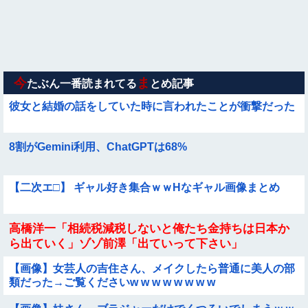
う
【動画】ロシアの少年、姉（14）の水着姿に勃起してしまうｗ
ｗｗｗｗｗ
【要審議】４歳娘が描いたママのお尻ｗｗｗｗｗ【画像】
今
ま
たぶん一番読まれてる
とめ記事
彼女と結婚の話をしていた時に言われたことが衝撃だった
8割がGemini利用、ChatGPTは68%
【二次エ□】 ギャル好き集合ｗｗHなギャル画像まとめ
高橋洋一「相続税減税しないと俺たち金持ちは日本か
ら出ていく」ゾゾ前澤「出ていって下さい」
【画像】女芸人の吉住さん、メイクしたら普通に美人の部
類だった→ご覧くださいw w w w w w w w