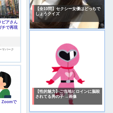
【全10問】セクシー女優はどっちで
しょうクイズ
ラビアさん
ガチで再現
レ
ーマパーク
【性的魅力】ご当地ヒロインに脳殺
されてる男の子 →画像
Zoomで