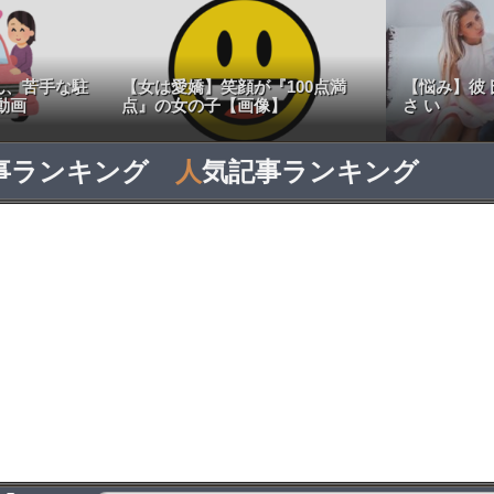
ん、苦手な駐
【女は愛嬌】笑顔が『100点満
【悩み】彼 氏
動画
点』の女の子【画像】
さ い
事ランキング
人
気記事ランキング