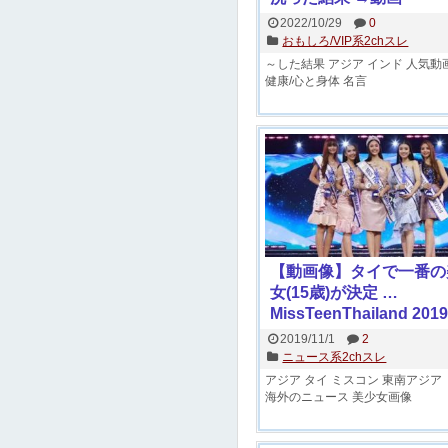
2022/10/29
0
おもしろ/VIP系2chスレ
～した結果
アジア
インド
人気動
健康/心と身体
名言
【動画像】タイで一番の
女(15歳)が決定 …
MissTeenThailand 2019
2019/11/1
2
ニュース系2chスレ
アジア
タイ
ミスコン
東南アジア
海外のニュース
美少女画像