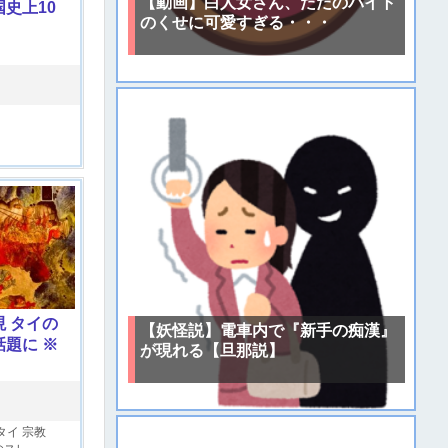
【動画】白人女さん、ただのバイト
史上10
のくせに可愛すぎる・・・
 タイの
【妖怪説】電車内で『新手の痴漢』
題に ※
が現れる【旦那説】
タイ
宗教