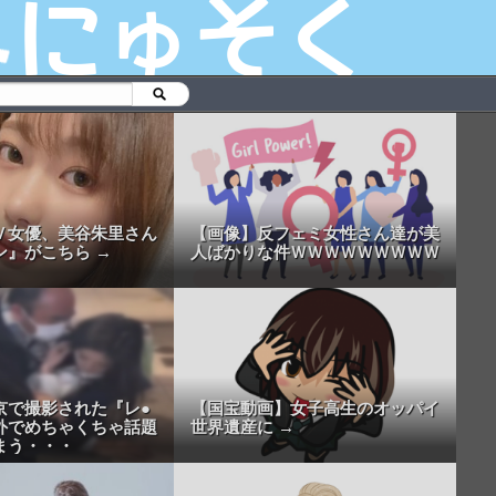
Ｖ女優、美谷朱里さん
【画像】反フェミ女性さん達が美
ン』がこちら →
人ばかりな件ＷＷＷＷＷＷＷＷＷ
京で撮影された『レ●
【国宝動画】女子高生のオッパイ
外でめちゃくちゃ話題
世界遺産に →
まう・・・