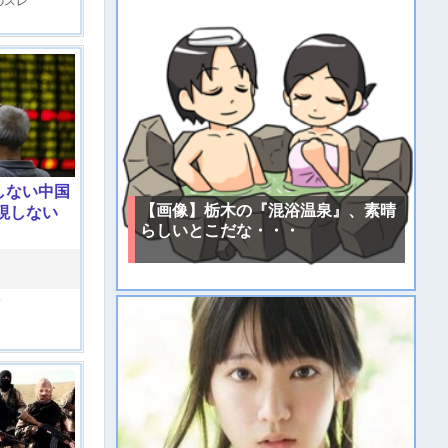
のスレ
しない中国
【画像】栃木の『混浴温泉』、素晴
現しない
らしいとこだな・・・
済