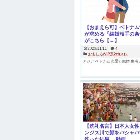
【おまえら可】ベトナム
が求める『結婚相手の条
がこちら【→】
2023/11/11
4
おもしろ/VIP系2chスレ
アジア
ベトナム
恋愛と結婚
東南
【洗礼名言】日本人女性
ンジス川で顔をバシャバ
洗った結果 →動画