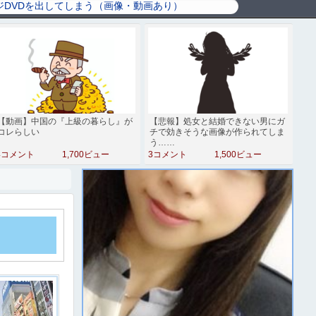
【動画】中国の『上級の暮らし』が
【悲報】処女と結婚できない男にガ
コレらしい
チで効きそうな画像が作られてしま
う……
4コメント
1,700ビュー
3コメント
1,500ビュー