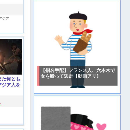
アジア
【指名手配】フランス人、六本木で
女を殴って逃走【動画アリ】
また何とも
アジア人を
レ