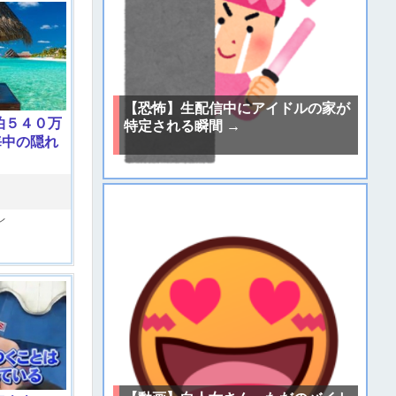
【恐怖】生配信中にアイドルの家が
泊５４０万
特定される瞬間 →
海中の隠れ
レ