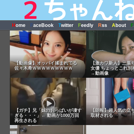
H
ome
F
aceBook
T
witter
F
eedly
R
ss
A
bout
F
【動画像】オッパイ揉まれてる
【激カワ新人】三葉ち
佐々木希ＷＷＷＷＷＷＷＷＷ
女優 ちょっとこれ別
→動画像
【ガチ】兄「妹のおっぱいが凄す
【朗報】超人気の立
ぎる・・・」← 動画が1000万回
取材される
再生される