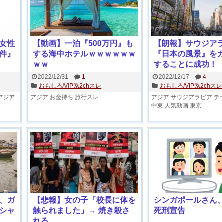
女性
【動画】一泊『500万円』も
【朗報】サウジア
件』
する海中ホテルｗｗｗｗｗｗ
『日本の風景』を
ｗｗ
することに成功！
2022/12/31
1
2022/12/17
4
おもしろ/VIP系2chスレ
おもしろ/VIP系2chス
アジア
アジア
お金持ち
旅行スレ
アジア
サウジアラビア
テ
中東
人気動画
東京
、ガ
【悲報】女の子「校長に体を
シンガポールさん、
シャ
触られました」→ 焼き殺さ
死刑宣告
れる