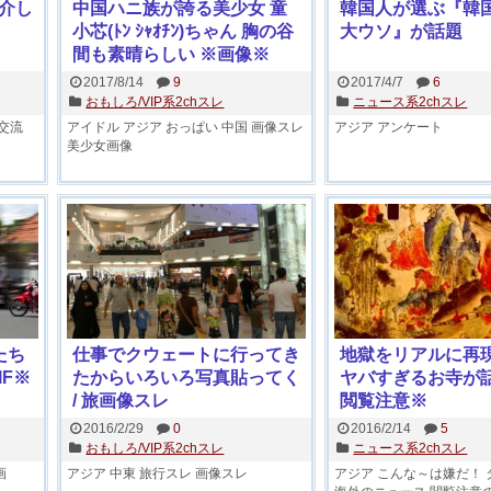
介し
中国ハニ族が誇る美少女 童
韓国人が選ぶ『韓国
小芯(ﾄﾝ ｼｬｵﾁﾝ)ちゃん 胸の谷
大ウソ』が話題
間も素晴らしい ※画像※
2017/8/14
9
2017/4/7
6
おもしろ/VIP系2chスレ
ニュース系2chスレ
交流
アイドル
アジア
おっぱい
中国
画像スレ
アジア
アンケート
美少女画像
たち
仕事でクウェートに行ってき
地獄をリアルに再現
IF※
たからいろいろ写真貼ってく
ヤバすぎるお寺が話
/ 旅画像スレ
閲覧注意※
2016/2/29
0
2016/2/14
5
おもしろ/VIP系2chスレ
ニュース系2chスレ
画
アジア
中東
旅行スレ
画像スレ
アジア
こんな～は嫌だ！