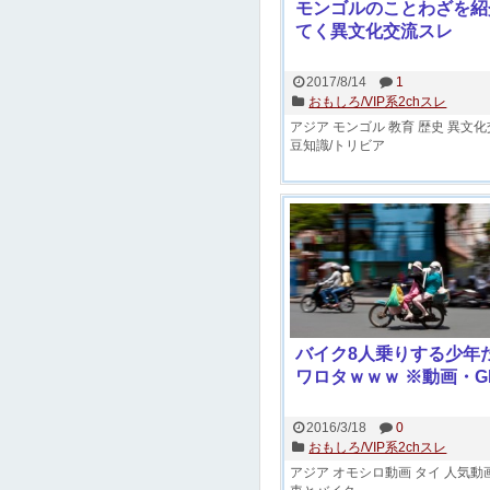
モンゴルのことわざを紹
てく異文化交流スレ
2017/8/14
1
おもしろ/VIP系2chスレ
アジア
モンゴル
教育
歴史
異文化
豆知識/トリビア
バイク8人乗りする少年
ワロタｗｗｗ ※動画・G
2016/3/18
0
おもしろ/VIP系2chスレ
アジア
オモシロ動画
タイ
人気動