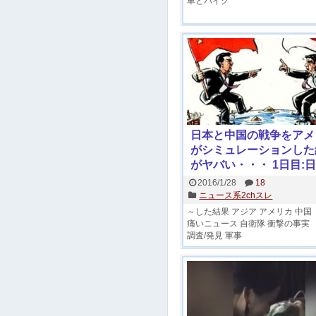
車とバイク
日本と中国の戦争をアメ
がシミュレーションした
がヤバい・・・ 1日目:
の右翼活動家が尖閣諸島
2016/1/28
18
国を挑発 / 米ランド研究
ニュース系2chスレ
ミュレーション公開
～した結果
アジア
アメリカ
中国
痛いニュース
自衛隊
衝撃の事実
調査/発見
軍事