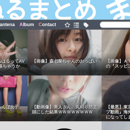
antena
A
lbum
C
ontact
はるってAV
【画像】森七菜ちゃんのおっぱい
【画像】Ａ
格ちゃうか
の『スッピ
ちんぼ女子、
【動画像】美人さん、丸刈り坊主
【最悪】東
頭にした結果ＷＷＷＷＷＷＷＷ
プ動画』海
になってし