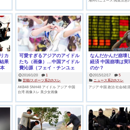
海外のニュース
閲覧注意
リカ
可愛すぎるアジアのアイドル
なんだかんだ崩壊
結果
たち（画像）…中国アイドル
経済 中国崩壊は実
日本
費沁源（フェイ・チンユェ
のか？
で中
ン）ちゃんがオタのハートを
2016/1/20
1
2015/12/17
5
所シ
直撃
芸能/スポーツ系2chスレ
ニュース系2chスレ
AKB48
SNH48
アイドル
アジア
中国
アジア
中国
政治
社会/経
台湾
画像スレ
美少女画像