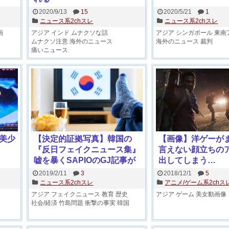
2020/9/13
15
2020/5/21
1
ニュース系2chスレ
ニュース系2chスレ
画
アジア
インド
ムナクソな話
アジア
シンガポール
東南
ムナクソ注意
海外のニュース
海外のニュース
裁判
痛いニュース
美少
【決定的証拠写真】韓国の
【画像】洋ゲーが
『反日フェイクニュース集』
言えない顔立ちの
嘘を暴くSAPIOのGJ記事が
出してしまう…
話題「旭日旗狩りはサッカー
2019/2/11
3
2018/12/1
5
選手のサル真似が発端」
ニュース系2chスレ
アニメ/ゲーム系2chス
アジア
フェイクニュース
教育
歴史
アジア
ゲーム
美女動画像
社会/経済
竹島問題
衝撃の事実
韓国