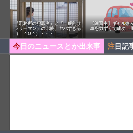
『刑務所の犯罪者』と『一般的サ
【練習中】ギャルさ
ラリーマン』の比較、ヤバすぎる
車を力ずくで成功 →
（ ＾Ω＾）・・・
今
日のニュースとか出来事
注
目記