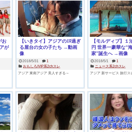
がお
【いきタイ】アジアのｴﾛ過ぎ
【モルディブ】１
アが
る屋台の女の子たち →動画
円 世界一豪華な“
像
家”誕生へ →画像
2018/5/31
1
2018/5/1
1
おもしろ/VIP系2chスレ
ニュース系2chスレ
アジア
東南アジア
美人すぎる～
アジア
新サービス
旅行ス