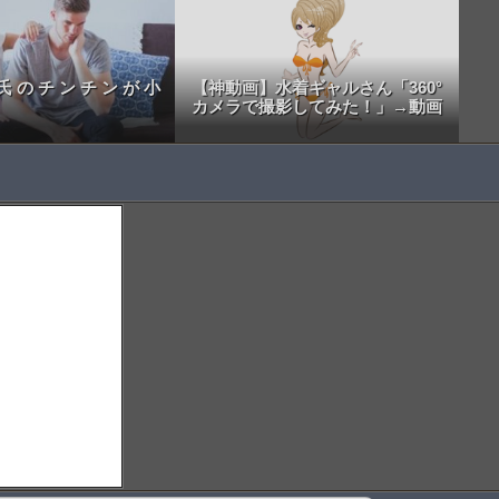
 の チ ン チ ン が 小
【神動画】水着ギャルさん「360°
カメラで撮影してみた！」→動画