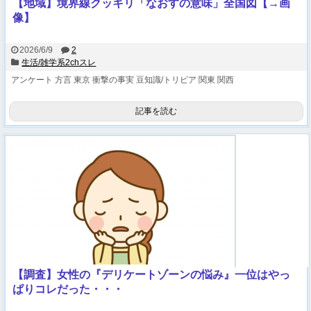
【地域】境界線クッキリ「なおすの意味」全国図【→画
像】
2026/6/9
2
生活/雑学系2chスレ
アンケート
方言
東京
衝撃の事実
豆知識/トリビア
関東
関西
記事を読む
【調査】女性の『デリケートゾーンの悩み』一位はやっ
ぱりコレだった・・・