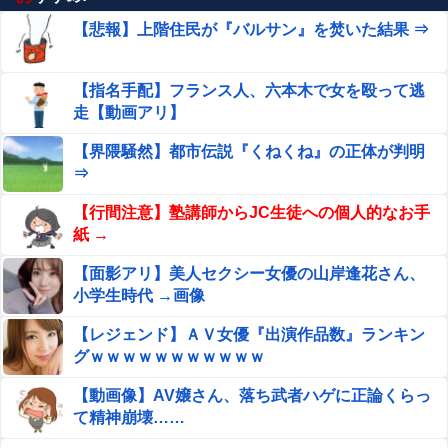
【悲報】上階住民が『バルサン』を焚いた結果 ⇒
【指名手配】フランス人、六本木で女を殴って逃
走【動画アリ】
【界隈騒然】都市伝説『くねくね』の正体が判明
⇒
【行間注意】塾講師からJC生徒への個人的なお手
紙 →
【面影アリ】美人セクシー女優の山岸逢花さん、
小学生時代 →画像
【レジェンド】ＡＶ女優『出演作品数』ランキン
グｗｗｗｗｗｗｗｗｗｗｗ
【動画像】AV嬢さん、落ち武者ハゲに正論くらっ
て精神崩壊……