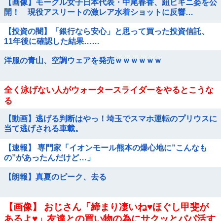
【画像】モーグル女子日本代表・中尾春香、紐ビキニ姿を公
開！ 現役アスリートの激レア水着ショットに反響…
2026年ミラノ五輪出場
【投資の闇】「銀行なら安心」と思って買った投資信託、
11年後に確認した結果……
洋服の青山、空調ウェアを発売ｗｗｗｗｗｗ
全く泳げない人がウォータースライダーをやるとこうな
る
【動画】逃げる判断はやっ！埼玉でスマホ運転のプリウスに
当て逃げされる車載。
【速報】 専門家「イオンモール熊本の爆心地に”こんなも
の”があったんだけど…」
【朗報】真夏のピーク、去る
【画像】 おじさん「締まり凄いね♥ほぐし甲斐が
あるよ♥」友達との買い物の為にサクッとパパ活す