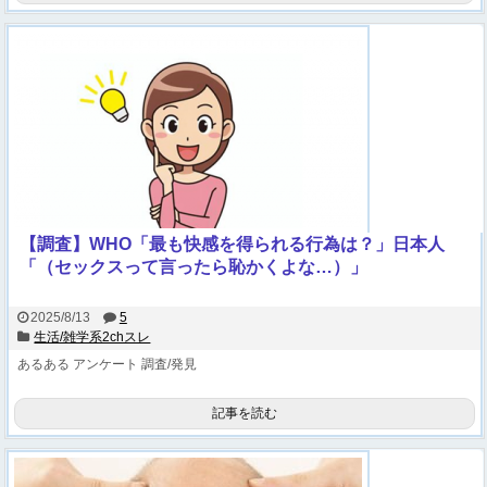
【調査】WHO「最も快感を得られる行為は？」日本人
「（セックスって言ったら恥かくよな…）」
2025/8/13
5
生活/雑学系2chスレ
あるある
アンケート
調査/発見
記事を読む