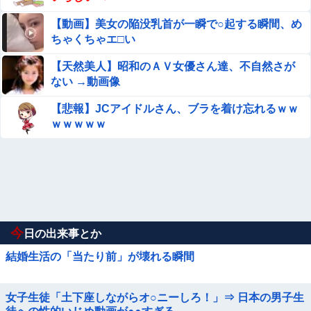
【動画】美女の陥没乳首が一瞬で○起する瞬間、め
ちゃくちゃエ□い
【天然美人】昭和のＡＶ女優さん達、不自然さが
ない →動画像
【悲報】JCアイドルさん、ブラを着け忘れるｗｗ
ｗｗｗｗｗ
今
日の出来事とか
結婚生活の「当たり前」が壊れる瞬間
女子生徒「土下座しながらオ○ニーしろ！」⇒ 日本の男子生