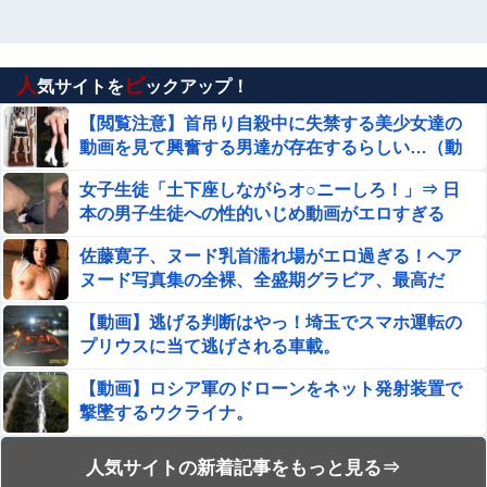
人
ピ
気サイトを
ックアップ！
【閲覧注意】首吊り自殺中に失禁する美少女達の
動画を見て興奮する男達が存在するらしい…（動
画あり）
女子生徒「土下座しながらオ○ニーしろ！」⇒ 日
本の男子生徒への性的いじめ動画がエロすぎる
佐藤寛子、ヌード乳首濡れ場がエロ過ぎる！ヘア
ヌード写真集の全裸、全盛期グラビア、最高だ
わ・・・
【動画】逃げる判断はやっ！埼玉でスマホ運転の
プリウスに当て逃げされる車載。
【動画】ロシア軍のドローンをネット発射装置で
撃墜するウクライナ。
【動画】よく助けられたな。岐阜の川で外国人が
人気サイトの新着記事をもっと見る⇒
溺れてしまう事故。