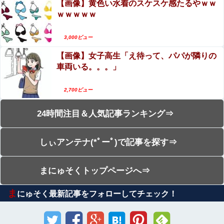
【画像】黄色い水着のスケスケ感たるやｗｗ
ｗｗｗｗｗ
3,000ビュー
【画像】女子高生「え待って、パパが隣りの
車両いる。。。」
2,700ビュー
24時間注目＆人気記事ランキング⇒
しぃアンテナ(*ﾟーﾟ)で記事を探す⇒
まにゅそくトップページへ⇒
ま
にゅそく最新記事をフォローしてチェック！