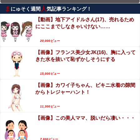
ま
人
にゅそく週間
気記事ランキング！
エロ漫画『後輩の小悪魔地雷女子をデカチンで理
解らせる話』をrawやhitomiを使わずに無料で読む
【動画】地下アイドルさん(17)、売れるため
方法│めんぼーれんぽー
にここまでしなきゃいけない……
上西怜、写真集おっぱいがエロい！元NMB48、成
熟した至高のおっぱい！！
20,000ビュー
エロ漫画『子種が通貨として流通する種付け特区
【画像】フランス美少女JK(16)、胸に入って
に モブ男子の俺が引っ越した結果』をrawや
きた水を抜いて恥ずかしそうにする
hitomiを使わずに無料で読む方法│フリテン堂
【閲覧注意】有名タレント(48歳)、生配信中に自
傷行為。想像の10倍エグくてファン全員トラウマ
15,000ビュー
に…
【画像】カワイ子ちゃん、ビキニ水着の隙間
エロ漫画『ムラムラOLさんは飛行機の中でも性欲
からトレジャーハント！
を満たしたい』をrawやhitomiを使わずに無料で読
む方法│でんぶ腿
【動画】若手女優「兄とセ○クスシーンするんです
11,300ビュー
か？分かりました…」
【画像】この美人ママ、脱いだら凄い・・・
7,800ビュー