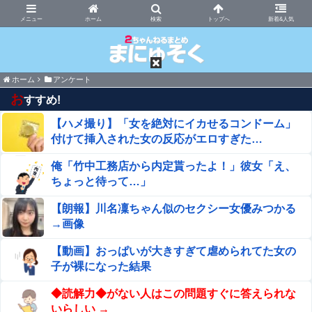
まにゅそく 2chまとめニュース速報VIP
ホーム
新着&人気
ホーム
アンケート
お
すすめ!
【ハメ撮り】「女を絶対にイカせるコンドーム」
付けて挿入された女の反応がエロすぎた…
俺「竹中工務店から内定貰ったよ！」彼女「え、
ちょっと待って…」
【朗報】川名凜ちゃん似のセクシー女優みつかる
→画像
【動画】おっぱいが大きすぎて虐められてた女の
子が裸になった結果
◆読解力◆がない人はこの問題すぐに答えられな
いらしい →