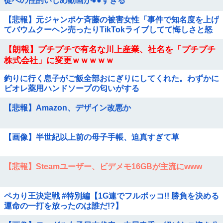
徒への性的いじめ動画が●●すぎる
【悲報】元ジャンポケ斉藤の被害女性「事件で知名度を上げ
てバウムクーヘン売ったりTikTokライブしてて悔しさと怒
りを感じた」
【朗報】プチプチで有名な川上産業、社名を「プチプチ
株式会社」に変更ｗｗｗｗｗ
釣りに行く息子がご飯全部おにぎりにしてくれた。わずかに
ビオレ薬用ハンドソープの匂いがする
【悲報】Amazon、デザイン改悪か
【画像】半世紀以上前の母子手帳、迫真すぎて草
【悲報】Steamユーザー、ビデメモ16GBが主流にwww
ペカり王決定戦 #特別編【1G連でフルボッコ!! 勝負を決める
運命の一打を放ったのは誰だ!?】