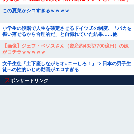
る女さん
この夏菜がシコすぎるｗｗｗｗ
小学生の段階で人生を確定させるドイツ式の制度、「バカを
振い落せるから合理的だ」と自惚れていた結果……他
【画像】ジェフ・ベゾスさん（資産約43兆7700億円）の嫁
がコチラｗｗｗｗｗ
女子生徒「土下座しながらオ○ニーしろ！」⇒ 日本の男子生
徒への性的いじめ動画がエロすぎる
Powered by livedoor 相互RSS
ス
ポンサードリンク