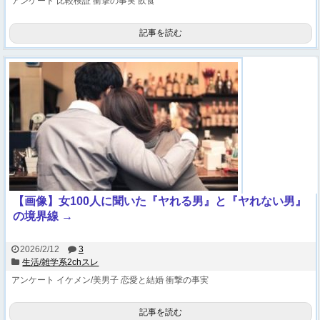
アンケート
比較検証
衝撃の事実
飲食
記事を読む
【画像】女100人に聞いた『ヤれる男』と『ヤれない男』
の境界線 →
2026/2/12
3
生活/雑学系2chスレ
アンケート
イケメン/美男子
恋愛と結婚
衝撃の事実
記事を読む