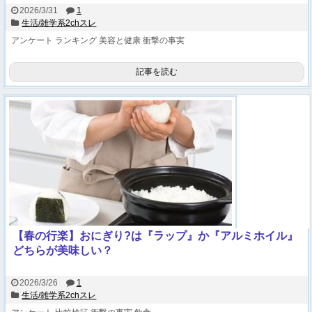
2026/3/31
1
生活/雑学系2chスレ
アンケート
ランキング
美容と健康
衝撃の事実
記事を読む
【春の行楽】おにぎり?は『ラップ』か『アルミホイル』
どちらが美味しい？
2026/3/26
1
生活/雑学系2chスレ