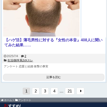
【ハゲ活】薄毛男性に対する『女性の本音』408人に聞い
てみた結果……
2025/7/4
2
生活/雑学系2chスレ
アンケート
恋愛と結婚
衝撃の事実
記事を読む
1
2
3
4
…
21
ホーム
アンケート
お
すすめ!