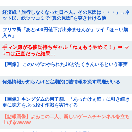
経済紙「旅行しなくなった日本人。その原因は・・・」→ネ
ット民、総ツッコミで“真の原因”を突き付ける他
フリマ民「あと500円値下げ出来ませんか」ワイ「ほ～い購
入ｗ」
手マン嫌がる彼氏持ちギャル「ねぇもうやめて！」⇒ マ
○コは正直だった結果…
【画像】 このハゲにやられたJKがたくさんいるという事実
何処情報か知らんけど定期的に嘘情報を流す馬鹿がいる
【画像】キングダムの河了貂、「あったけぇ壁」に引き続き
更に味方をぶっ殺す作戦を実行する
【悲報画像】よゐこの二人、新しいゲームチャンネルを立ち
上げるwwww