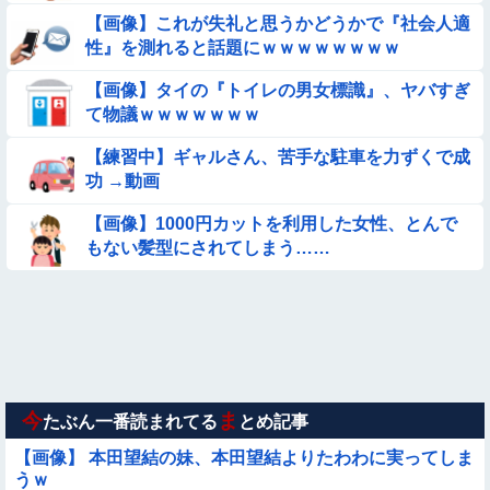
【画像】これが失礼と思うかどうかで『社会人適
性』を測れると話題にｗｗｗｗｗｗｗｗ
【動画あり】ボーイッシュ美少女「どうしたん？おっぱい揉
む？❤」
【画像】タイの『トイレの男女標識』、ヤバすぎ
【動画】力士さん、ボクサーをボコってしまう
て物議ｗｗｗｗｗｗｗ
【練習中】ギャルさん、苦手な駐車を力ずくで成
【動画】アンドロイドみたいな女子小学生が発見される
功 →動画
【動画像】女の子「ウエスト？・・・60㎝だよ！」
【画像】1000円カットを利用した女性、とんで
もない髪型にされてしまう……
【要審議】４歳娘が描いたママのお尻ｗｗｗｗｗ【画像】
◉★日本の結婚式のこのルール 外国人は笑うらしいな
【動画】白人「日本で一番美味い食べ物はこれな、試してみ
ろ！飛ぶぞ」
今
ま
たぶん一番読まれてる
とめ記事
【画像】 本田望結の妹、本田望結よりたわわに実ってしま
Sponsored Link
うｗ