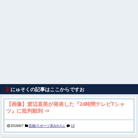
ま
にゅそくの記事はここからですお
【画像】渡辺直美が発表した『24時間テレビTシャ
ツ』に批判殺到 ⇒
2018/6/7
芸能/スポーツ系2chスレ
13