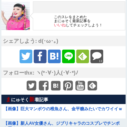
このスレをまとめた
まにゅそく最新記事を
いいね
してチェックしよう！
シェアしよう: d(･ω･｡)
13
フォローthx: ヽ(*･∀･)人(･∀･*)ﾉ
ま
新
にゅそく
着記事
【画像】巨大マンボウの稚魚さん、金平糖みたいでカワイイｗ
【画像】新人AV女優さん、ジブリキャラのコスプレでチンポ