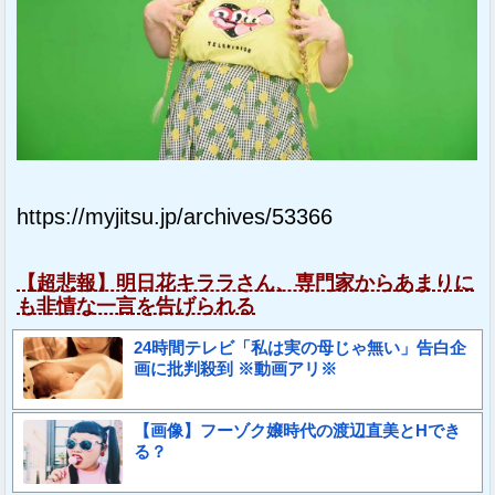
https://myjitsu.jp/archives/53366
【超悲報】明日花キララさん、専門家からあまりに
も非情な一言を告げられる
24時間テレビ「私は実の母じゃ無い」告白企
画に批判殺到 ※動画アリ※
【画像】フーゾク嬢時代の渡辺直美とHでき
る？