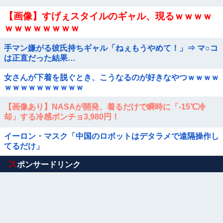
【画像】すげぇスタイルのギャル、現るｗｗｗｗ
ｗｗｗｗｗｗｗｗ
手マン嫌がる彼氏持ちギャル「ねぇもうやめて！」⇒ マ○コ
は正直だった結果…
女さんが下着を脱ぐとき、こうなるのが好きなやつｗｗｗｗ
ｗｗｗｗｗｗｗｗｗｗ
【画像あり】NASAが開発、着るだけで瞬時に「-15℃冷
却」する冷感ポンチョ3,980円！
イーロン・マスク「中国のロボットはデタラメで遠隔操作し
てるだけ」
Powered by livedoor 相互RSS
ス
ポンサードリンク