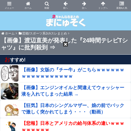
まにゅそく 2chまとめニュース速報VIP
ホーム
新着&人気
ホーム
芸能/スポーツ系2chスレまとめ
【画像】渡辺直美が発表した『24時間テレビTシ
ャツ』に批判殺到 ⇒
お
すすめ!
【画像】女版の『チー牛』がこちらｗｗｗｗｗｗ
ｗｗｗｗｗｗｗｗｗｗｗ
【画像】エンジンオイルと間違えてウォッシャー
液を入れてしまった結果 →
【狂気】日本のシングルマザー、娘の前でバック
で激しく突かれてしまう・・・（動画）
【悲報】日本とアメリカの給与体系の違いｗｗｗ
ｗｗｗｗｗｗ