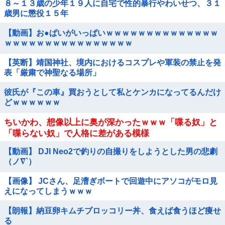
８～１３歳の少年１９人に自宅で性的暴行やわいせつ、３１
歳男に懲役１５年
【動画】お●ぱいがいっぱいｗｗｗｗｗｗｗｗｗｗｗｗｗｗ
ｗｗｗｗｗｗｗｗｗｗｗｗｗｗｗｗ
【英断】靖国神社、境内におけるコスプレや軍装の禁止を発
表「厳粛で神聖なる場所」
彼氏が『この車』買おうとして私とケンカになってるんだけ
どｗｗｗｗｗｗ
ちいかわ、想像以上に奥が深かったｗｗｗ「喋る奴」と
「喋らない奴」で人格に差がある模様
【動画】 DJI Neo2で釣りの自撮りをしようとした男の悲劇
（ノ∇`）
【画像】 JCさん、足漕ぎボートで回遊中にアソコがモロ見
えになってしまうｗｗｗ
【朗報】納豆卵キムチブロッコリー丼、食えば食うほど痩せ
る