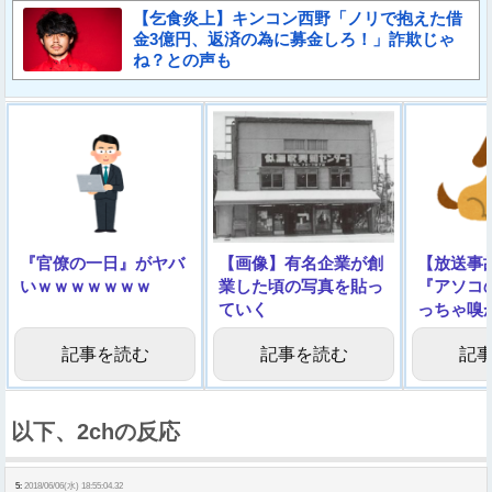
【乞食炎上】キンコン西野「ノリで抱えた借
金3億円、返済の為に募金しろ！」詐欺じゃ
ね？との声も
『官僚の一日』がヤバ
【画像】有名企業が創
【放送事
いｗｗｗｗｗｗｗ
業した頃の写真を貼っ
『アソコ
ていく
っちゃ嗅
ル →
記事を読む
記事を読む
記
以下、2chの反応
5:
2018/06/06(水) 18:55:04.32