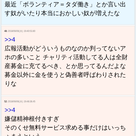
最近「ボランティア＝タダ働き」とか言い出
す奴がいたり本当におかしい奴が増えたな
48:
2018/06/06(水) 19:40:53.80
>>4
広報活動がどういうものなのか判ってないア
ホの多いこと チャリティ活動してる人は全財
産募金に充てるべき、とか思ってるんだよな
募金以外に金を使うと偽善者呼ばわりされた
りな
52:
2018/06/06(水) 19:48:38.45
>>4
嫌儲精神根付きすぎ
そのくせ無料サービス求める事だけはいっち