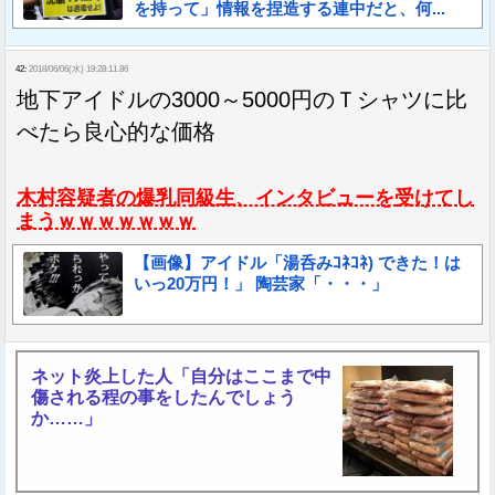
を持って」情報を捏造する連中だと、何...
42:
2018/06/06(水) 19:28:11.86
地下アイドルの3000～5000円のＴシャツに比
べたら良心的な価格
木村容疑者の爆乳同級生、インタビューを受けてし
まうｗｗｗｗｗｗｗ
【画像】アイドル「湯呑みｺﾈｺﾈ) できた！は
いっ20万円！」 陶芸家「・・・」
ネット炎上した人「自分はここまで中
傷される程の事をしたんでしょう
か……」