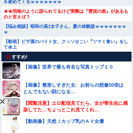
を硬めてくるｗｗｗｗｗｗｗ
★★同格のように語られてるけど実際は『雲泥の差』があるも
のと言えば？
【悩み相談】昭和の高1女子さん、夏の体験談ｗｗｗｗｗｗｗ
ｗ
【動画】ピザ屋のバイト女、クッソせこい『ツマミ食い』をし
て炎上
お
【朗報】メンヘラ女の子、可愛すぎると話題にｗｗｗｗｗｗｗ
すすめ!
ｗｗｗｗ
【画像】世界で最も有名な写真トップ１０
【悲報】イッヌさん、飼い主の『レズプレイ』を見てドン引
き・・・
【画像】整形しすぎた女、お前らの想像50倍は
【動画】こういう貧乳の陰女と付き合えますかｗｗｗｗｗｗｗ
とんでもない顔になる…
【動画】野犬の群れに襲われた男性、とんでもない方法で制圧
【閲覧注意】エロ配信見てたら、女が寄生虫に感
するｗｗｗｗｗｗｗ
染してた…ちょっとこれ見てくれ…
【参考画像】脱がしたら『残念オッパイ』を褒める時の模範解
【動画像】天然Ｊカップ乳のＡＶ女優
答
★★昨晩、久しぶりに嫁とセックスしたんだが・・・