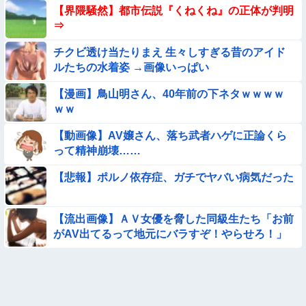
【画像】プールで水着が脱げちゃった女の子の反応ｗｗｗｗｗ
【界隈騒然】都市伝説『くねくね』の正体が判明
ｗｗｗ
⇒
【問題】全員受かると話題の『自衛隊』の採用試験がこちら
チクビ透け当たりまえ 生々しすぎる昔のアイド
【→】
ルたちの水着姿 →画像いっぱい
★【画像】この飲み物覚えてるやつ0人説
【漫画】鳥山明さん、40年前の下ネタｗｗｗｗ
ｗｗ
【画像】お前らこの超美人が整形か否か判定たのむ！！
【動画像】AV嬢さん、落ち武者ハゲに正論くら
【ロマン】世界を動かした暗号ランキング
って精神崩壊……
【悲報】ポルノ依存症、ガチでヤバい病気だった
【画像】プールに来てた水着JCたち どの娘を選ぶの？
【動画】女子中学生の『チン媚びダンス』が気持ち悪い🤮
【流出画像】ＡＶ女優を脅した同級生たち「お前
がAV出てるって地元にバラすぞ！やらせろ！」
【動画】中国の『上級の暮らし』がコレらしい
【画像】この美人ママ、脱いだら凄い・・・