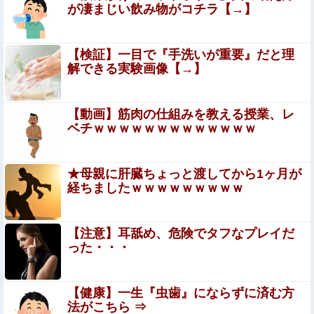
が凄まじい飲み物がコチラ【→】
【悲報】ワイのせいで会社を辞めた新人が「3人」もいた
ことが発覚ｗｗｗｗｗ
【画像】宇垣美里「学生時代は全然モテなかったです」←
【検証】一目で『手洗いが重要』だと理
これほんまかぁ？w w w w w w w w
解できる実験画像【→】
【悲痛】体デカいのに全然動かない嫁…おれの我
慢が限界に達した理由ｗｗｗｗ
【動画】筋肉の仕組みを教える授業、レ
ベチｗｗｗｗｗｗｗｗｗｗｗｗｗ
【画像】突然脱ぎだすゲーム配信者の美少女がエ●すぎる
ｗｗｗ
★母親に肝臓ちょっと渡してから1ヶ月が
【朗報】 秋田にアラブが2兆円の投資決定ｗｗｗ
経ちましたｗｗｗｗｗｗｗｗｗ
エロ漫画『TSしてパパのえっちな娘になるバイト そして
【注意】耳舐め、危険でタフなプレイだ
娘堕ちするまでがセット』をrawやhitomiを使わずに無料
った・・・
で読む方法│あむぁいおかし製作所
【FANZA】 2026年8月7日(金)配信開始作品
【健康】一生『虫歯』にならずに済む方
高市首相「日銀は国債を買い入れろ」←また円安が進行す
法がこちら ⇒