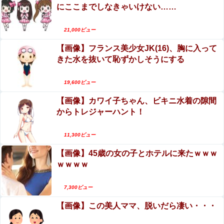
【悲報】高市政権「永住許可厳格化するわ」外国人さん
にここまでしなきゃいけない……
【動画】地震発生時の熊本総合病院の手術室の様
「もう日本ええわ…」
子が(((ﾟДﾟ)))
21,000ビュー
【日向坂46】話題のグッズ、案の定売り切れ…
【動画】野菜売りのおじさんにドローンを特攻さ
【画像】フランス美少女JK(16)、胸に入って
せるおそロシア。
きた水を抜いて恥ずかしそうにする
海外「飛田新地でこんなアイドル級の子と即ハメできるの
かよ」⇒ 晒された無修正動画がコチラ
【閲覧注意】ENHYPEN・NI-KIファン「みなちゃ
ん」（キャバ嬢・MINA）自殺動画
19,600ビュー
【艦これ】ジャージ鹿島 他
【画像】カワイ子ちゃん、ビキニ水着の隙間
エロ漫画『陸上部VS百合セックス部』をrawや
からトレジャーハント！
hitomiを使わずに無料で読む方法│アウェイ田
積水ハウス「地面師に55億円騙し取られた…」ワイ「はえ
ーかわいそう…会社滅茶苦茶やろなぁ」→
エロ漫画『怪物の寵愛』をrawやhitomiを使わずに
11,300ビュー
無料で読む方法│揚げ三昧
【閲覧注意】お願いだからフェイクであってほしいこ
【画像】45歳の女の子とホテルに来たｗｗｗ
の女児の動画、本物だった…
ｗｗｗｗ
【画像】アナウンサーさん(26)、地上波で自前のJKコスプ
7,300ビュー
レを披露wwwwwww
【画像】この美人ママ、脱いだら凄い・・・
Sponsored Link