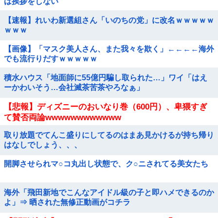
は挨拶をしない
【速報】れいわ新選組さん「いのちの党」に改名ｗｗｗｗｗ
ｗｗｗ
【画像】「マスク美人さん、また我々を欺く」←←←←海外
でも流行りだすｗｗｗｗｗ
積水ハウス「地面師に55億円騙し取られた…」ワイ「はえ
ーかわいそう…会社滅茶苦茶やろなぁ」
【悲報】ディズニーのおいなり巻（600円）、卑猥すぎ
て賛否両論wwwwwwwwwwww
取り放題でてんこ盛りにしてるのはまあ見かけるが持ち帰り
はなしでしょう、、、
開脚させられマ○コ丸出し状態で、ク○ニされてる美女たち
海外「飛田新地でこんなアイドル級の子と即ハメできるのか
よ」⇒ 晒された無修正動画がコチラ