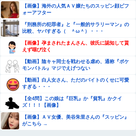
画】
【画像】海外の人気ＡＶ嬢たちのスッピン顔ビフ
ォーアフター
10代美少女の ”初めての女性器脱毛” 動画、エ□すぎて
1000万再生される・・・
『刑務所の犯罪者』と『一般的サラリーマン』の
嫁の銀行口座が突如凍結されて三菱UFJ銀行に問い合
比較、ヤバすぎる（ ＾ω＾）・・・
わせ、「説明できない」と言われて警察に相談しにい
【画像】孕まされたまんさん、彼氏に認知して貰
くと……
村重杏奈、写真集ヌードがエロい！乳首透け、巨乳おっぱ
えず咽び泣く
いが最高過ぎる！
【動画】陰キャ同士を戦わせる虐め、通称『ポケ
【動画】仙台育英の野球部女子マネ、あざといウィンクで
モンバトル』マジでえげつない
お前らの心を鷲掴みｗｗｗｗｗ
【動画】白人女さん、ただのバイトのくせに可愛
【バンダイ】 「食玩」「プライズ」「ガシャポン」2026
すぎる・・・
年8月発売商品【発売スケジュール】
【全4問】この娘は『巨乳』か『貧乳』かクイ
『I"s〈アイズ〉』の桂正和さん、とんでもなくエ●チなパ
ズ！！！【画像】
ンツを描く。これもう芸術だろ
【画像】ＡＶ女優、美谷朱里さんの『スッピン』
ワイ「米津玄師ってソロじゃなくてバンドのボーカルなら
がこちら →
よかったよね」