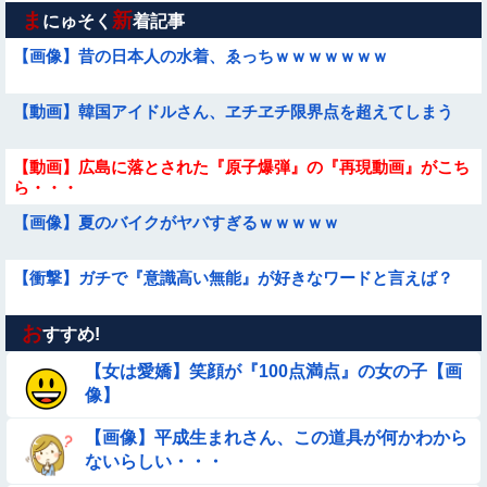
ま
新
にゅそく
着記事
【画像】昔の日本人の水着、ゑっちｗｗｗｗｗｗｗ
【動画】韓国アイドルさん、ヱチヱチ限界点を超えてしまう
【動画】広島に落とされた『原子爆弾』の『再現動画』がこち
ら・・・
【画像】夏のバイクがヤバすぎるｗｗｗｗｗ
【衝撃】ガチで『意識高い無能』が好きなワードと言えば？
お
【動画】 女子中学生さん、タクシー運ちゃんに感電させられ死
すすめ!
亡……
【女は愛嬌】笑顔が『100点満点』の女の子【画
【動画】小池栄子似のGカップ女子高生「知らないオジさんに
像】
襲われてオッパイ揉まれた」
【画像】平成生まれさん、この道具が何かわから
【悲報】ま～んさん、ドッキリにひっかかってしまう【→動
ないらしい・・・
画】