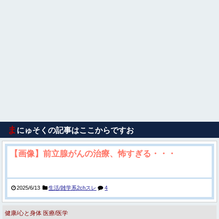
ま
にゅそくの記事はここからですお
【画像】前立腺がんの治療、怖すぎる・・・
2025/6/13
生活/雑学系2chスレ
4
健康/心と身体
医療/医学