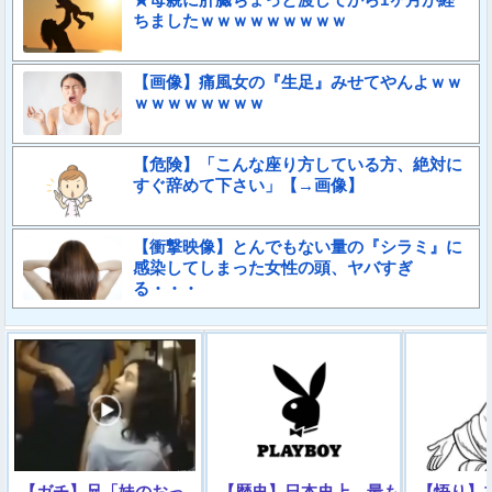
ちましたｗｗｗｗｗｗｗｗｗ
【画像】痛風女の『生足』みせてやんよｗｗ
ｗｗｗｗｗｗｗｗ
【危険】「こんな座り方している方、絶対に
すぐ辞めて下さい」【→画像】
【衝撃映像】とんでもない量の『シラミ』に
感染してしまった女性の頭、ヤバすぎ
る・・・
【ガチ】兄「妹のおっ
【歴史】日本史上、最も
【悟り】