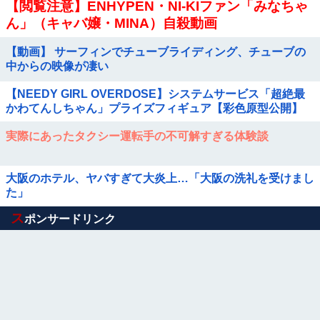
【閲覧注意】ENHYPEN・NI-KIファン「みなちゃ
ん」（キャバ嬢・MINA）自殺動画
【動画】 サーフィンでチューブライディング、チューブの
中からの映像が凄い
【NEEDY GIRL OVERDOSE】システムサービス「超絶最
かわてんしちゃん」プライズフィギュア【彩色原型公開】
実際にあったタクシー運転手の不可解すぎる体験談
大阪のホテル、ヤバすぎて大炎上…「大阪の洗礼を受けまし
た」
Powered by livedoor 相互RSS
ス
ポンサードリンク