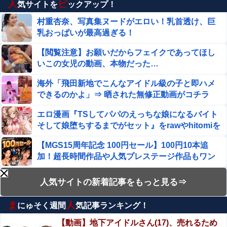
（キャバ嬢・MINA）自殺動画
人
ピ
気サイトを
ックアップ！
【衝撃】ハンターハンター、とんでもねえ伏線が発掘され
村重杏奈、写真集ヌードがエロい！乳首透け、巨
る。クルタ族の虐殺犯人がツェリードニヒだった模様！
乳おっぱいが最高過ぎる！
【画像】避難飯、レベチｗｗｗｗｗｗｗｗｗｗｗｗｗｗｗ
【閲覧注意】お願いだからフェイクであってほし
いこの女児の動画、本物だった…
特定外来カミキリムシに1匹300円の賞金をかけた高崎市、
海外「飛田新地でこんなアイドル級の子と即ハメ
初日に1170匹持ち込まれる
できるのかよ」⇒ 晒された無修正動画がコチラ
【閲覧注意】お願いだからフェイクであってほしいこの女
エロ漫画『TSしてパパのえっちな娘になるバイト
児の動画、本物だった…
そして娘堕ちするまでがセット』をrawやhitomiを
使わずに無料で読む方法│あむぁいおかし製作所
【動画】 地下アイドルさん、売れるためにここまでしなき
【MGS15周年記念 100円セール】100円10本追
ゃいけないと判明…………………
加！超長時間作品や人気プレステージ作品もワン
コイン継続中！
【ウマ娘】セイちゃんの攻撃力を見よ！！！
【動画】メンズエステ嬢さん、大サービスで本番
人気サイトの新着記事をもっと見る⇒
セックスまでしてしまう・・・
アイナが乗っていた「高機動試作型ザク」ってよく考える
ま
人
にゅそく週間
気記事ランキング！
【動画】両方馬鹿（笑）ミニストップでトラック
と時系列がおかしいな他
と衝突したドラレコが（ノ∇`）
【動画】地下アイドルさん(17)、売れるため