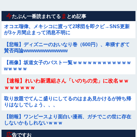
【画像】日本のえちえち女性犯罪者ｗｗｗｗｗｗｗ
今
ま
たぶん一番読まれてる
とめ記事
オコエ瑠偉、メキシコに渡って2球団を即クビ→SNS更新
が3ヶ月間止まって消息不明に
【悲報】ディズニーのおいなり巻（600円）、卑猥すぎて
賛否両論wwwwwwwwwwww
【画像】坂道女子のバスト一覧ｗｗｗｗｗｗｗｗｗｗｗｗ
wｗｗｗｗ
【速報】れいわ新選組さん「いのちの党」に改名ｗｗ
ｗｗｗｗｗｗ
取り放題でてんこ盛りにしてるのはまあ見かけるが持ち帰
りはなしでしょう、、、
【朗報】ワンピースより面白い漫画、ガチでこの世に存在
しないかもしれないｗｗｗ
広
残業でクタクタになって帰宅し、気晴らしにゲームやスマ
告ですお