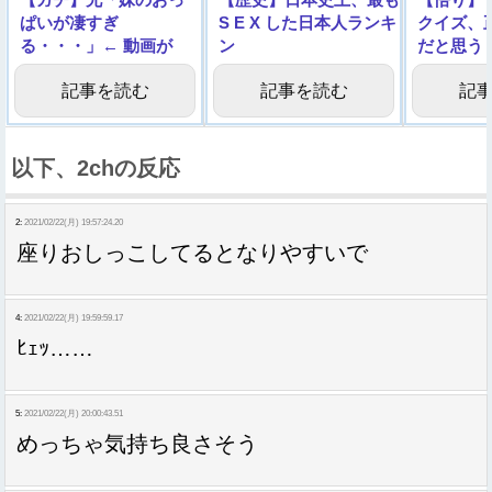
ぱいが凄すぎ
S E X した日本人ランキ
クイズ、
る・・・」← 動画が
ン
だと思う
1000万回再生される
グ！！！！！！！！！！
記事を読む
記事を読む
記
以下、2chの反応
2:
2021/02/22(月) 19:57:24.20
座りおしっこしてるとなりやすいで
4:
2021/02/22(月) 19:59:59.17
ﾋｪｯ……
5:
2021/02/22(月) 20:00:43.51
めっちゃ気持ち良さそう