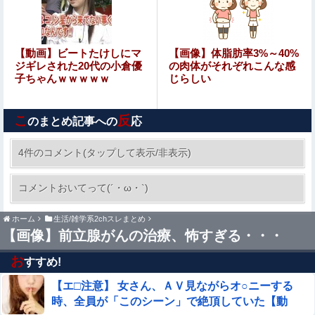
【アイマス】もっとアイマスとホビー漫画やアニメとコラ
ボしてほしい
【速報】熊本イオンモール、爆発の原因は『これ』の可能
【動画】ビートたけしにマ
【画像】体脂肪率3%～40%
性
ジギレされた20代の小倉優
の肉体がそれぞれこんな感
子ちゃんｗｗｗｗｗ
じらしい
【個人撮影】 初めて本物のチ●ポを見たボーイッシュ女子
さん、興味が止まらないｗｗ
こ
反
のまとめ記事への
応
【画像】ワンピースおだっち、ちいかわに敗北宣言「何が
ちいかわだと思っていた」
4件のコメント(タップして表示/非表示)
募金のピンハネ疑惑をかけられた某野党、「全額
コメントおいてって(´・ω・`)
が被災地のために使用されます」と議員が反論す
るも……
ホーム
生活/雑学系2chスレまとめ
大阪のホテル、ヤバすぎて大炎上…「大阪の洗礼を受けま
【画像】前立腺がんの治療、怖すぎる・・・
した」
お
すすめ!
【画像】「マスク美人さん、また我々を欺く」←←←←海
外でも流行りだすｗｗｗｗｗ
【エ□注意】 女さん、ＡＶ見ながらオ○ニーする
時、全員が「このシーン」で絶頂していた【動
結婚相談所職員さん、子なし女にド正論を述べてしまう…