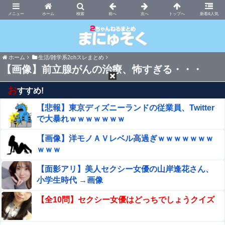
まにゅそく 2chまとめニュース速報VIP
ホーム
新着&人気
ホーム
生活/雑学系2chスレまとめ
【画像】前立腺がんの治療、怖すぎる・・・
お
すすめ!
【悲報】東京ディズニーランドの従業員、Twitter
で大暴れｗｗｗｗｗｗｗ
【画像】洋モノＡＶレベル高過ぎｗｗｗｗｗｗｗ
ｗｗｗ
【面影アリ】美人セクシー女優の山岸逢花さん、
小学生時代 →画像
【全10問】セクシー女優はどっちでしょうクイズ