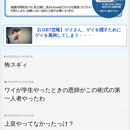
【LGBT悲報】ゲイさん、ゲイを隠すために
ゲイを罵倒してしまう・・・
9:
2021/02/22(月) 20:02:02.53
怖スギィ
10:
2021/02/22(月) 20:02:08.89
ワイが学生やったときの恩師がこの術式の第
一人者やったわ
17:
2021/02/22(月) 20:04:11.08
上皇やってなかったっけ？