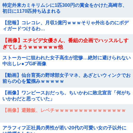
特定外来カミキリムシに1匹300円の賞金をかけた高崎市、
初日に1170匹持ち込まれる
【悲報】コレコレ、月収1億円ｗｗｗそりゃ外出るのにボデ
ィガードつけるわ…
【画像】エチビデ女優さん、番組の企画でハッスルしす
ぎてしまうｗｗｗｗｗｗ他
ストーカーに狙われた女子高生が悲惨…絶対に避けられない
中出しレ●プGIF画像
【動画】仙台育英の野球部女子マネ、あざといウィンクでお
前らの心を鷲掴みｗｗｗｗｗ
【画像】ワンピースおだっち、ちいかわに敗北宣言「何がち
いかわだと思っていた」
【画像】避難飯、レベチｗｗｗｗｗｗｗｗｗｗｗｗｗｗｗ
アラフィフ正社員の男性が若い20代の可愛い女の子以外に