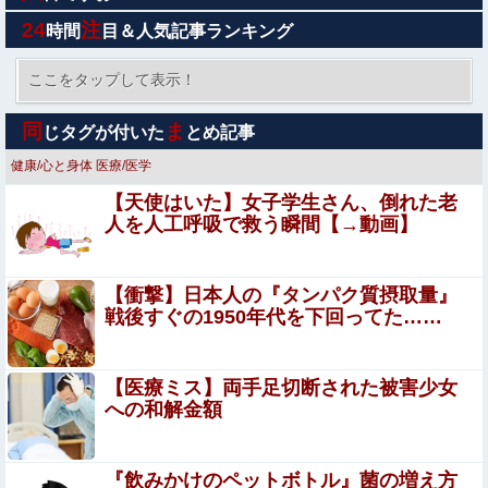
ホをちょっとしてるだけなのに妊娠中の妻がため息をつき
24
注
時間
目＆人気記事ランキング
ながら家事をする
ストーカーに狙われた女子高生が悲惨…絶対に避けられな
い中出しレ●プGIF画像
ここをタップして表示！
【悲報】風俗嬢やってる女の末路ｗｗｗｗｗｗｗｗｗｗｗ
同
ま
じタグが付いた
とめ記事
健康/心と身体
医療/医学
暴力行為法違反の疑いで、毎日新聞記者を逮捕
【天使はいた】女子学生さん、倒れた老
人を人工呼吸で救う瞬間【→動画】
ケガが多かったプロ野球選手※多村仁志禁止他
【衝撃】日本人の『タンパク質摂取量』
【閲覧注意】ENHYPEN・NI-KIファン「みなちゃん」
戦後すぐの1950年代を下回ってた……
（キャバ嬢・MINA）自殺動画
積水ハウス「地面師に55億円騙し取られた…」ワイ
【医療ミス】両手足切断された被害少女
「はえーかわいそう…会社滅茶苦茶やろなぁ」
への和解金額
【閲覧注意・動画】大阪で警察に射殺された男の動画、エ
グい 撃たれてから叫びながら苦しみもがいて死ぬ
『飲みかけのペットボトル』菌の増え方