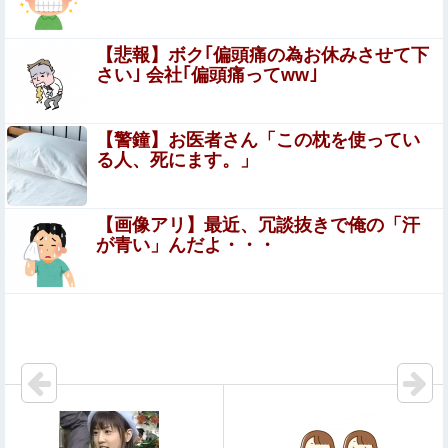
るやん
まじのガチのネタ抜きで超能力一個貰えるならテレポーテ
【悲報】ボク｢偏頭痛の為お休みさせて下
ーション一択だよな他
さい｣ 会社｢偏頭痛ってww｣
福戸あやアナ 脇チラ見え！！
【警鐘】お医者さん「この枕を使ってい
る人、死にます。」
開脚させられマ○コ丸出し状態で、ク○ニされてる美女たち
【画像アリ】最近、冗談抜きで俺の「汗
【画像】講談社さん、ミスマガジンで児童を性搾取し
が青い」んだよ・・・
てしまうｗｗｗｗｗｗｗｗｗ
【動画】 じゅぼぼぼ！え！これが芸能人のフｏラだ、綺麗
な顔とお口でこんなことしているだ 笑
【ドラマ】中学聖日記を語ろう！
連れて行かれた