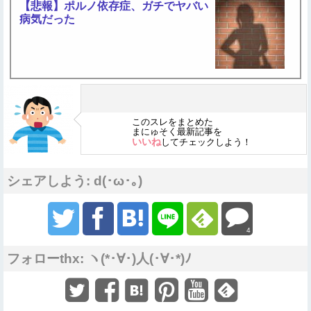
【悲報】ポルノ依存症、ガチでヤバい
病気だった
このスレをまとめた
まにゅそく最新記事を
いいね
してチェックしよう！
シェアしよう: d(･ω･｡)
4
フォローthx: ヽ(*･∀･)人(･∀･*)ﾉ