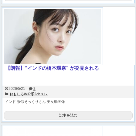
【朗報】“インドの橋本環奈” が発見される
2026/5/21
2
おもしろ/VIP系2chスレ
インド
激似そっくりさん
美女動画像
記事を読む