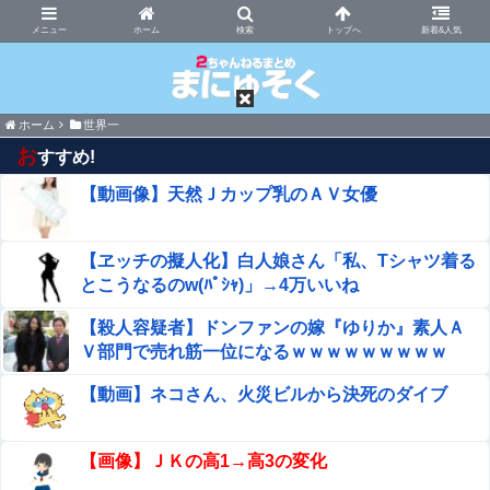
まにゅそく 2chまとめニュース速報VIP
ホーム
新着&人気
ホーム
世界一
お
すすめ!
【動画像】天然Ｊカップ乳のＡＶ女優
【ヱッチの擬人化】白人娘さん「私、Tシャツ着る
とこうなるのw(ﾊﾟｼｬ)」→4万いいね
【殺人容疑者】ドンファンの嫁『ゆりか』素人Ａ
Ｖ部門で売れ筋一位になるｗｗｗｗｗｗｗｗｗ
【動画】ネコさん、火災ビルから決死のダイブ
【画像】ＪＫの高1→高3の変化