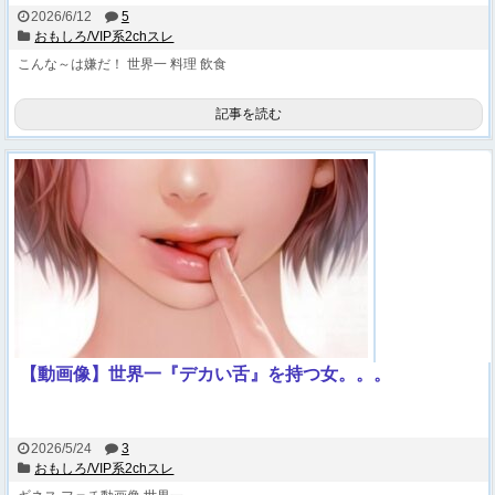
2026/6/12
5
おもしろ/VIP系2chスレ
こんな～は嫌だ！
世界一
料理
飲食
記事を読む
【動画像】世界一『デカい舌』を持つ女。。。
2026/5/24
3
おもしろ/VIP系2chスレ