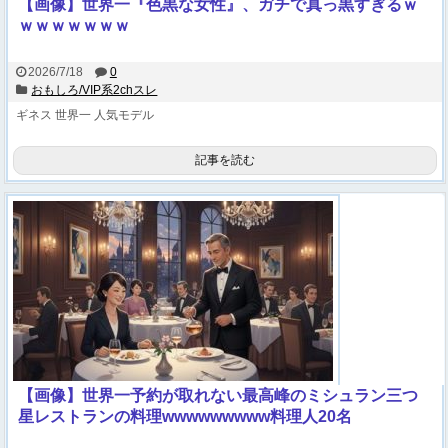
【画像】世界一『色黒な女性』、ガチで真っ黒すぎるｗ
ｗｗｗｗｗｗｗ
2026/7/18
0
おもしろ/VIP系2chスレ
ギネス
世界一
人気モデル
記事を読む
【画像】世界一予約が取れない最高峰のミシュラン三つ
星レストランの料理wwwwwwwww料理人20名