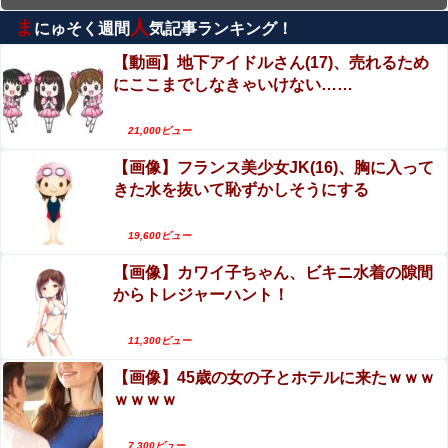
ま
人
にゅそく週間
気記事ランキング！
えなこ×網タイツ×Tバック尻、これで興奮しない
ヤツはいないだろｗｗ
【動画】地下アイドルさん(17)、売れるため
にここまでしなきゃいけない……
【閲覧注意】工場のリアルな労働災害映像（一瞬
で両手切断）、マジでめちゃくちゃ怖い
21,000ビュー
村重杏奈、写真集ヌードがエロい！乳首透け、巨
【画像】フランス美少女JK(16)、胸に入って
乳おっぱいが最高過ぎる！
きた水を抜いて恥ずかしそうにする
【動画】両方馬鹿（笑）ミニストップでトラック
と衝突したドラレコが（ノ∇`）
19,600ビュー
【画像】カワイ子ちゃん、ビキニ水着の隙間
海外「飛田新地でこんなアイドル級の子と即ハメ
からトレジャーハント！
できるのかよ」⇒ 晒された無修正動画がコチラ
美人JDが彼氏のオ○ニー用に送った動画、勝手に
11,300ビュー
晒されて学校中の共有オカズ にされる
【画像】45歳の女の子とホテルに来たｗｗｗ
ｗｗｗｗ
7,300ビュー