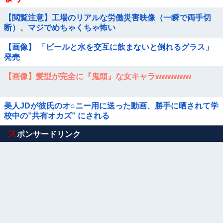
【閲覧注意】工場のリアルな労働災害映像（一瞬で両手切
断）、マジでめちゃくちゃ怖い
【画像】 「ビールと水を交互に飲まないと倒れるグラス」
発売
【画像】髪型が完全に『鬼頭』な女キャラwwwwww
美人JDが彼氏のオ○ニー用に送った動画、勝手に晒されて学
校中の”共有オカズ” にされる
Powered by livedoor 相互RSS
ス
ポンサードリンク