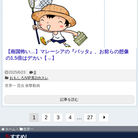
【南国怖い…】マレーシアの『バッタ』、お前らの想像
の1.5倍はデカい【→】
2025/6/23
0
おもしろ/VIP系2chスレ
世界一
昆虫
衝撃動画
記事を読む
1
2
3
4
…
27
ホーム
世界一
お
すすめ!