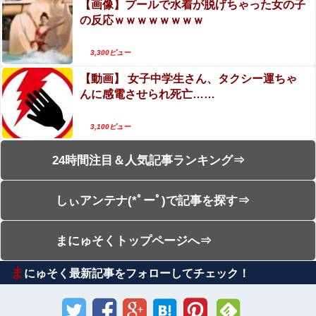
【画像】プールで水着が脱げちゃった女の子
の反応ｗｗｗｗｗｗｗｗ
3,300ビュー
【動画】 女子中学生さん、タクシー運ちゃ
んに感電させられ死亡……
3,100ビュー
24時間注目＆人気記事ランキング⇒
しぃアンテナ(*ﾟーﾟ)で記事を探す⇒
まにゅそくトップページへ⇒
ま
にゅそく最新記事をフォローしてチェック！