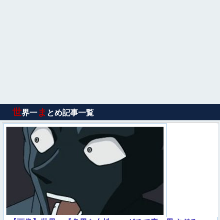
世
ま
界一
とめ記事一覧