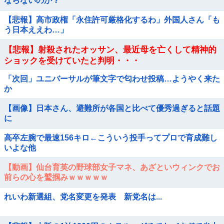
ならないのか？
【悲報】高市政権「永住許可厳格化するわ」外国人さん「も
う日本ええわ…」
【悲報】射殺されたオッサン、最近母を亡くして精神的
ショックを受けていたと判明・・・
「次回」ユニバーサルが筆文字で匂わせ投稿…ようやく来た
か
【画像】日本さん、避難所が各国と比べて優秀過ぎると話題
に
高卒左腕で最速156キロ←こういう投手ってプロで育成難し
いよな他
【動画】仙台育英の野球部女子マネ、あざといウィンクでお
前らの心を鷲掴みｗｗｗｗｗ
れいわ新選組、党名変更を発表 新党名は...