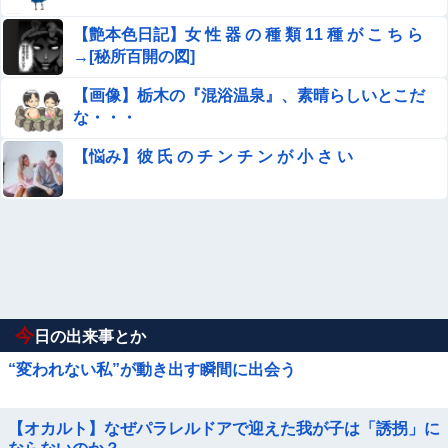
【艶本色日記】女 性 器 の 種 類 11 種 が こ ち ら
→[秘所百開の図]
【画像】栃木の『混浴温泉』、素晴らしいとこだ
な・・・
【悩み】彼 氏 の チ ン チ ン が 小 さ い
今
日の出来事とか
“変われない私”が動き出す瞬間に出会う
【オカルト】なぜパラレルドアで迎えた我が子は「誘拐」に