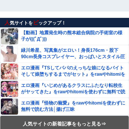
人
ピ
気サイトを
ックアップ！
【動画】地震発生時の熊本総合病院の手術室の様
子が(((ﾟДﾟ)))
緑川希星、写真集がエロい！身長176cm・股下
90cm長身コスプレイヤー、おっぱいとスタイル圧
巻！
エロ漫画『TSしてパパのえっちな娘になるバイト
そして娘堕ちするまでがセット』をrawやhitomiを
使わずに無料で読む方法│あむぁいおかし製作所
エロ漫画『いじめがあるクラスにふたなり転校生
がヤッてきた』をrawやhitomiを使わずに無料で読
む方法│同人ふぇち
エロ漫画『怪物の寵愛』をrawやhitomiを使わずに
無料で読む方法│揚げ三昧
【動画】ロシアの空挺兵、パラシュートが開かず
人気サイトの新着記事をもっと見る⇒
に墜落してしまう。