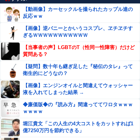
【動画像】カーセックルを撮られたカップル達の
反応ｗｗ
【画像】逆バニーとかいうコスプレ、ヱチヱチす
ぎるＷＷＷＷＷＷＷＷＷＷＷ
【当事者の声】LGBTのT（性同一性障害）だけど
質問ある？
【疑問】数十年も継ぎ足した『秘伝のタレ』って
衛生的にどうなの？
【画像】エンジンオイルと間違えてウォッシャー
液を入れてしまった結果 →
◆廉価版◆の『読み方』間違っててワロタｗｗｗ
ｗｗｗｗ
堀江貴文「この人生の4大コストをカットすれば1
億7250万円を節約できる」