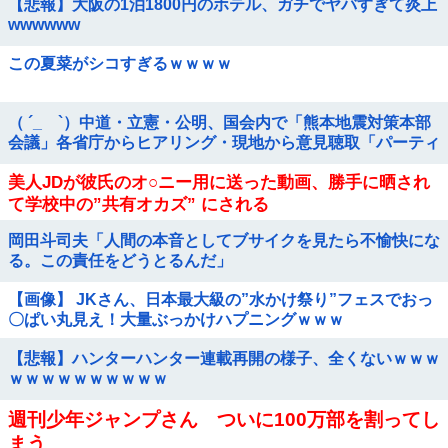
【悲報】大阪の1泊1800円のホテル、ガチでヤバすぎて炎上
wwwwww
この夏菜がシコすぎるｗｗｗｗ
（ ´_ゝ`）中道・立憲・公明、国会内で「熊本地震対策本部
会議」各省庁からヒアリング・現地から意見聴取「パーティ
ション、人手、宿泊施設の不足や、...
美人JDが彼氏のオ○ニー用に送った動画、勝手に晒され
て学校中の”共有オカズ” にされる
岡田斗司夫「人間の本音としてブサイクを見たら不愉快にな
る。この責任をどうとるんだ」
【画像】 JKさん、日本最大級の”水かけ祭り”フェスでおっ
〇ぱい丸見え！大量ぶっかけハプニングｗｗｗ
【悲報】ハンターハンター連載再開の様子、全くないｗｗｗ
ｗｗｗｗｗｗｗｗｗｗ
週刊少年ジャンプさん ついに100万部を割ってし
まう