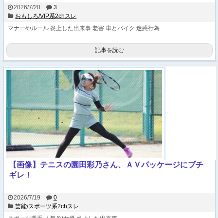
2026/7/20
3
おもしろ/VIP系2chスレ
マナーやルール
炎上した出来事
老害
車とバイク
迷惑行為
記事を読む
【画像】テニスの園田彩乃さん、ＡＶパッケージにブチ
ギレ！
2026/7/19
0
芸能/スポーツ系2chスレ