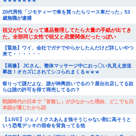
ｗｗｗｗｗｗｗ
20代男性「ジモティーで車を買ったらリース車だった」53
歳無職が逮捕
祖父が亡くなって遺品整理してたら大量の手紙が出てき
た。全部同じ女性で祖父と恋愛関係だったっぽい
【緊急】ワイ、会社でガチでやらかしたんだけど詳しいやつ
来て・・・・・・
【画像】 JCさん、整体マッサージ中におっ〇い丸見え放送
事故！オカズにされてシコられまくるｗｗｗ
祭りって謎だよな、誰が神輿担いでるの？屋台出店してる奴
らは誰の許可を得て商売してるの？
戦国時代の日本で「皆殺し」が少なかった理由、どこでも日
本語が通じたから説
【.LIVE】ジェノミクスあんま強そうじゃない割に高そうと
いう恐竜デッキの宿命を背負ってる他