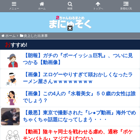
まにゅそく 2chまとめニュース速報VIP
ホーム
新着&人気
ホーム
炎上した出来事
お
すすめ!
【朗報】ガチの『ボーイッシュ巨乳』、ついに見
つかる【動画像】
【画像】ヱロゲーやりすぎて頭おかしくなったラ
ーメン屋さんｗｗｗｗｗｗｗｗ
【画像】この4人の『水着美女』５０歳の女性は誰
でしょう？
【最悪】東京で撮影された『レ●プ動画』海外でめ
ちゃくちゃ話題になってしまう・・・
【動画】陰キャ同士を戦わせる虐め、通称『ポケ
モンバトル』マジでえげつない