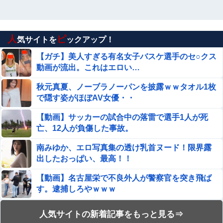
人
ピ
気サイトを
ックアップ！
【ガチ】美人すぎる有名女子バスケ選手のセ○クス
動画が流出。これはエロい…
秋元真夏、ノーブラノーパンを披露ｗｗタオル1枚
で隠す姿がほぼAV女優・・
【動画】サッカーの試合中の落雷で選手1人が死
亡、12人が負傷した事故。
南みゆか、エロ写真集の透け乳首ヌード！限界露
出したおっぱい、最高！！
【動画】名古屋栄で不良外人が警察官を突き飛ば
す。逮捕しろやｗｗｗ
【閲覧注意】麻薬カルテルに処刑される男「待っ
人気サイトの新着記事をもっと見る⇒
て！こんな死に方聞いてない！」⇒ これはヤバい