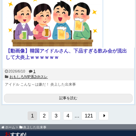
【動画像】韓国アイドルさん、下品すぎる飲み会が流出
して大炎上ｗｗｗｗｗｗ
2026/6/10
1
おもしろ/VIP系2chスレ
アイドル
こんな～は嫌だ！
炎上した出来事
記事を読む
1
2
3
4
…
121
ホーム
炎上した出来事
お
すすめ!