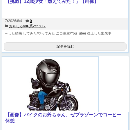
【挑戦】12歳少女「燃えてみた！」【画像】
2026/8/4
0
おもしろ/VIP系2chスレ
～した結果
してみた/やってみた
ニコ生主/YouTuber
炎上した出来事
記事を読む
【画像】バイクのお爺ちゃん、ゼブラゾーンでコーヒー
休憩