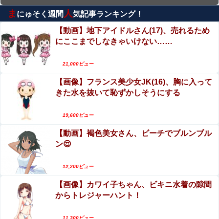
ま
人
にゅそく週間
気記事ランキング！
【動画】経験の少なそうな地味巨乳♀、いきなり
同人AVで生挿入セックスしてしまう。 日本終わり
【動画】地下アイドルさん(17)、売れるため
すぎだろ・・・
にここまでしなきゃいけない……
エロ漫画『女学校で男ひとりなので校則で性欲の
はけ口にされる日常 2時限目』をrawやhitomiを使
21,000ビュー
わずに無料で読む方法│クレスタ
エロ漫画『改変おじさん』をrawやhitomiを使わず
【画像】フランス美少女JK(16)、胸に入って
に無料で読む方法│スタジオサウスポー
きた水を抜いて恥ずかしそうにする
【動画】首都高で4tトラックが原因の玉突き事故
に巻き込まれた軽バンの車載。
19,600ビュー
【動画】褐色美女さん、ビーチでブルンブル
エロ漫画『りんこと叔父さんの初めての夏休み』
ン😍
をrawやhitomiを使わずに無料で読む方法│しぷお
る
影山優佳、赤ランジェリー×網タイツがスケベ過ぎ
12,200ビュー
る！只の痴女だろ・・・
【画像】カワイ子ちゃん、ビキニ水着の隙間
からトレジャーハント！
11,300ビュー