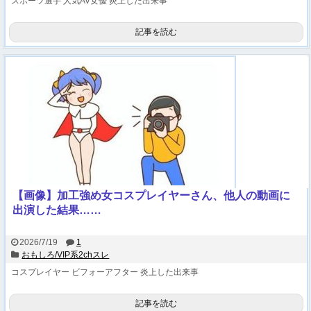
スポーツ選手
人気AV女優
炎上した出来事
記事を読む
【画像】加工強め女コスプレイヤーさん、他人の動画に
出演した結果……
2026/7/19
1
おもしろ/VIP系2chスレ
コスプレイヤー
ビフォーアフター
炎上した出来事
記事を読む