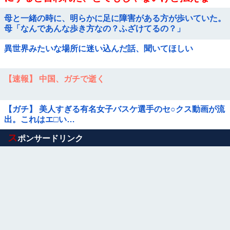
い。」
母と一緒の時に、明らかに足に障害がある方が歩いていた。
母「なんであんな歩き方なの？ふざけてるの？」
異世界みたいな場所に迷い込んだ話、聞いてほしい
【速報】 中国、ガチで逝く
【ガチ】 美人すぎる有名女子バスケ選手のセ○クス動画が流
出。これはエ□い…
Powered by livedoor 相互RSS
ス
ポンサードリンク